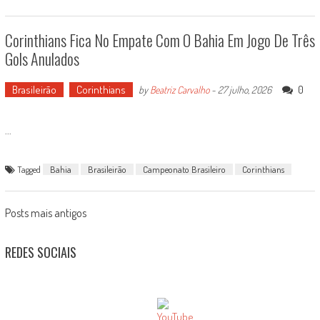
Corinthians Fica No Empate Com O Bahia Em Jogo De Três
Gols Anulados
Brasileirão
Corinthians
0
by
Beatriz Carvalho
-
27 julho, 2026
...
Tagged
Bahia
Brasileirão
Campeonato Brasileiro
Corinthians
Posts
Posts mais antigos
navigation
REDES SOCIAIS