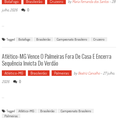
Botafogo
Brasileirão
Cruzeiro
by
Maria Fernanda dos Santos
-
28
0
julho, 2026
...
Tagged
Botafogo
Brasileirão
Campeonato Brasileiro
Cruzeiro
Atlético-MG Vence O Palmeiras Fora De Casa E Encerra
Sequência Invicta Do Verdão
Atlético-MG
Brasileirão
Palmeiras
by
Beatriz Carvalho
-
27 julho,
0
2026
...
Tagged
Atlético-MG
Brasileirão
Campeonato Brasileiro
Palmeiras