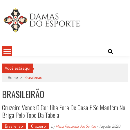
Skip
to
content
Damas do Esporte
Descobrindo talentos femininos para o meio esportivo
Você está aqui
Home
>
Brasileirão
BRASILEIRÃO
Cruzeiro Vence O Coritiba Fora De Casa E Se Mantém Na
Briga Pelo Topo Da Tabela
Brasileirão
Cruzeiro
by
Maria Fernanda dos Santos
-
1 agosto, 2026