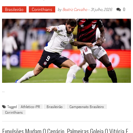
Brasileirão
Corinthians
0
by
Beatriz Carvalho
-
31 julho, 2026
...
Tagged
Athletico-PR
Brasileirão
Campeonato Brasileiro
Corinthians
Expulsões Mudam O Cenário, Palmeiras Goleia O Vitória E