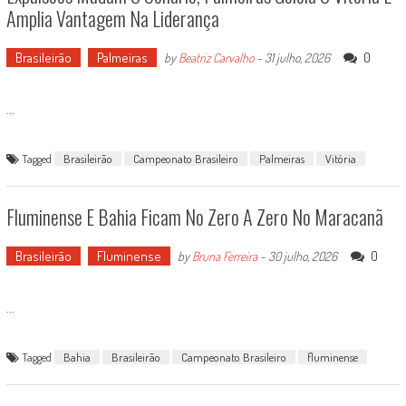
Amplia Vantagem Na Liderança
Brasileirão
Palmeiras
0
by
Beatriz Carvalho
-
31 julho, 2026
...
Tagged
Brasileirão
Campeonato Brasileiro
Palmeiras
Vitória
Fluminense E Bahia Ficam No Zero A Zero No Maracanã
Brasileirão
Fluminense
0
by
Bruna Ferreira
-
30 julho, 2026
...
Tagged
Bahia
Brasileirão
Campeonato Brasileiro
fluminense