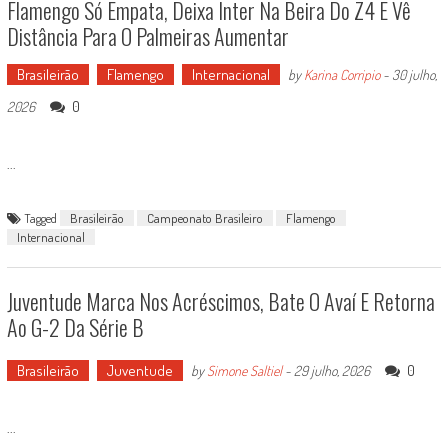
Flamengo Só Empata, Deixa Inter Na Beira Do Z4 E Vê
Distância Para O Palmeiras Aumentar
Brasileirão
Flamengo
Internacional
by
Karina Corripio
-
30 julho,
0
2026
...
Tagged
Brasileirão
Campeonato Brasileiro
Flamengo
Internacional
Juventude Marca Nos Acréscimos, Bate O Avaí E Retorna
Ao G-2 Da Série B
Brasileirão
Juventude
0
by
Simone Saltiel
-
29 julho, 2026
...