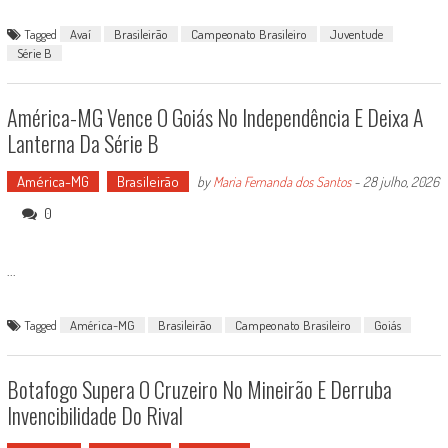
Tagged
Avaí
Brasileirão
Campeonato Brasileiro
Juventude
Série B
América-MG Vence O Goiás No Independência E Deixa A
Lanterna Da Série B
América-MG
Brasileirão
by
Maria Fernanda dos Santos
-
28 julho, 2026
0
...
Tagged
América-MG
Brasileirão
Campeonato Brasileiro
Goiás
Botafogo Supera O Cruzeiro No Mineirão E Derruba
Invencibilidade Do Rival