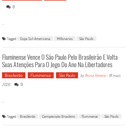
0
...
Tagged
Copa Sul-Americana
Millonarios
São Paulo
Fluminense Vence O São Paulo Pelo Brasileirão E Volta
Suas Atenções Para O Jogo Do Ano Na Libertadores
Brasileirão
Fluminense
São Paulo
by
Bruna Ferreira
-
18 maio,
0
2026
...
Tagged
Brasileirão
Campeonato Brasileiro
fluminense
São Paulo