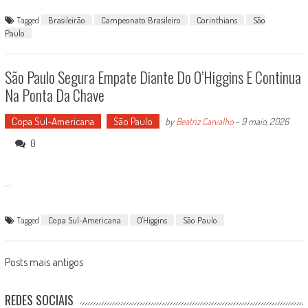
Tagged
Brasileirão
Campeonato Brasileiro
Corinthians
São
Paulo
São Paulo Segura Empate Diante Do O’Higgins E Continua
Na Ponta Da Chave
Copa Sul-Americana
São Paulo
by
Beatriz Carvalho
-
9 maio, 2026
0
...
Tagged
Copa Sul-Americana
O'Higgins
São Paulo
Posts
Posts mais antigos
navigation
REDES SOCIAIS