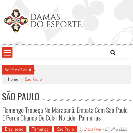
Skip
to
content
Damas do Esporte
Descobrindo talentos femininos para o meio esportivo
Você está aqui
Home
>
São Paulo
SÃO PAULO
Flamengo Tropeça No Maracanã, Empata Com São Paulo
E Perde Chance De Colar No Líder Palmeiras
Brasileirão
Flamengo
São Paulo
by
Diana Pires
-
27 julho, 2026