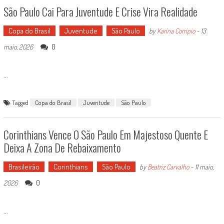
São Paulo Cai Para Juventude E Crise Vira Realidade
Copa do Brasil
Juventude
São Paulo
by
Karina Corripio
-
13
0
maio, 2026
...
Tagged
Copa do Brasil
Juventude
São Paulo
Corinthians Vence O São Paulo Em Majestoso Quente E
Deixa A Zona De Rebaixamento
Brasileirão
Corinthians
São Paulo
by
Beatriz Carvalho
-
11 maio,
0
2026
...