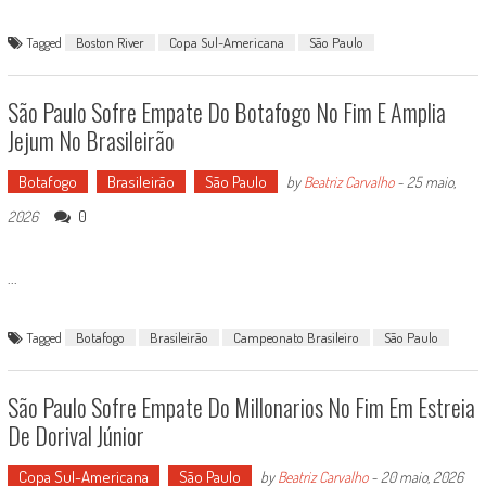
Tagged
Boston River
Copa Sul-Americana
São Paulo
São Paulo Sofre Empate Do Botafogo No Fim E Amplia
Jejum No Brasileirão
Botafogo
Brasileirão
São Paulo
by
Beatriz Carvalho
-
25 maio,
0
2026
...
Tagged
Botafogo
Brasileirão
Campeonato Brasileiro
São Paulo
São Paulo Sofre Empate Do Millonarios No Fim Em Estreia
De Dorival Júnior
Copa Sul-Americana
São Paulo
by
Beatriz Carvalho
-
20 maio, 2026