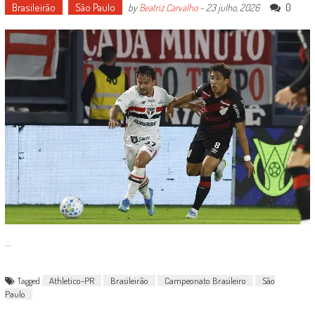
Brasileirão
São Paulo
0
by
Beatriz Carvalho
-
23 julho, 2026
...
Tagged
Athletico-PR
Brasileirão
Campeonato Brasileiro
São
Paulo