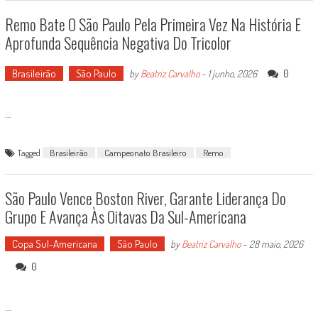
Remo Bate O São Paulo Pela Primeira Vez Na História E
Aprofunda Sequência Negativa Do Tricolor
Brasileirão
São Paulo
0
by
Beatriz Carvalho
-
1 junho, 2026
...
Tagged
Brasileirão
Campeonato Brasileiro
Remo
São Paulo Vence Boston River, Garante Liderança Do
Grupo E Avança Às Oitavas Da Sul-Americana
Copa Sul-Americana
São Paulo
by
Beatriz Carvalho
-
28 maio, 2026
0
...