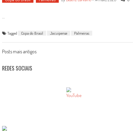
...
Tagged
Copa do Brasil
Jacuipense
Palmeiras
Posts
Posts mais antigos
navigation
REDES SOCIAIS