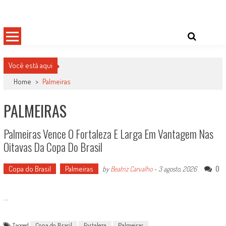
Skip
Damas do Esporte
Descobrindo talentos femininos para o meio esportivo
to
content
Você está aqui
Home
>
Palmeiras
PALMEIRAS
Palmeiras Vence O Fortaleza E Larga Em Vantagem Nas
Oitavas Da Copa Do Brasil
Copa do Brasil
Palmeiras
0
by
Beatriz Carvalho
-
3 agosto, 2026
...
Tagged
Copa do Brasil
Fortaleza
Palmeiras