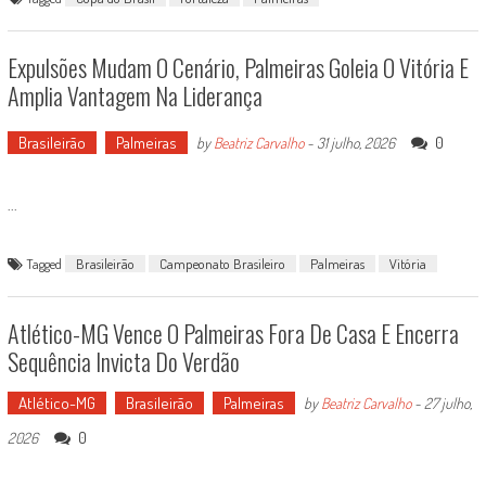
Expulsões Mudam O Cenário, Palmeiras Goleia O Vitória E
Amplia Vantagem Na Liderança
Brasileirão
Palmeiras
0
by
Beatriz Carvalho
-
31 julho, 2026
...
Tagged
Brasileirão
Campeonato Brasileiro
Palmeiras
Vitória
Atlético-MG Vence O Palmeiras Fora De Casa E Encerra
Sequência Invicta Do Verdão
Atlético-MG
Brasileirão
Palmeiras
by
Beatriz Carvalho
-
27 julho,
0
2026