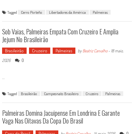
Tagged
Cerro Porteño
Libertadores da América
Palmeiras
Sob Vaias, Palmeiras Empata Com Cruzeiro E Amplia
Jejum No Brasileirão
Brasileirão
Cruzeiro
Palmeiras
by
Beatriz Carvalho
-
18 maio,
0
2026
...
Tagged
Brasileirão
Campeonato Brasileiro
Cruzeiro
Palmeiras
Palmeiras Domina Jacuipense Em Londrina E Garante
Vaga Nas Oitavas Da Copa Do Brasil
Copa do Brasil
Palmeiras
0
by
Beatriz Carvalho
-
14 maio, 2026