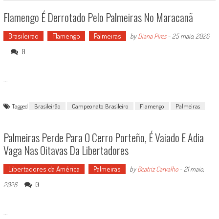
Flamengo É Derrotado Pelo Palmeiras No Maracanã
Brasileirão
Flamengo
Palmeiras
by
Diana Pires
-
25 maio, 2026
0
...
Tagged
Brasileirão
Campeonato Brasileiro
Flamengo
Palmeiras
Palmeiras Perde Para O Cerro Porteño, É Vaiado E Adia
Vaga Nas Oitavas Da Libertadores
Libertadores da América
Palmeiras
by
Beatriz Carvalho
-
21 maio,
0
2026
...