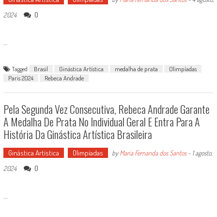
0
2024
...
Tagged
Brasil
Ginástica Artística
medalha de prata
Olimpíadas
Paris 2024
Rebeca Andrade
Pela Segunda Vez Consecutiva, Rebeca Andrade Garante
A Medalha De Prata No Individual Geral E Entra Para A
História Da Ginástica Artística Brasileira
Ginástica Artística
Olimpíadas
by
Maria Fernanda dos Santos
-
1 agosto,
0
2024
...