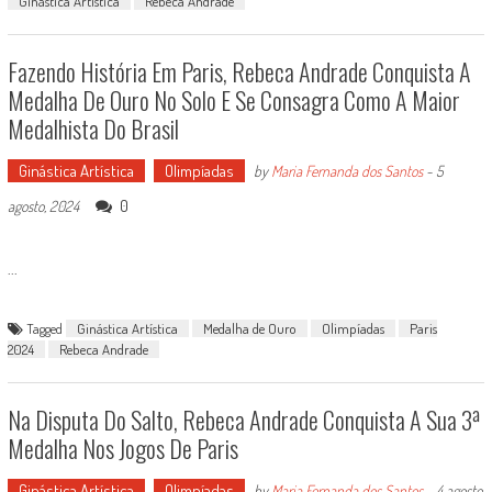
Ginástica Artística
Rebeca Andrade
Fazendo História Em Paris, Rebeca Andrade Conquista A
Medalha De Ouro No Solo E Se Consagra Como A Maior
Medalhista Do Brasil
Ginástica Artística
Olimpíadas
by
Maria Fernanda dos Santos
-
5
0
agosto, 2024
...
Tagged
Ginástica Artística
Medalha de Ouro
Olimpíadas
Paris
2024
Rebeca Andrade
Na Disputa Do Salto, Rebeca Andrade Conquista A Sua 3ª
Medalha Nos Jogos De Paris
Ginástica Artística
Olimpíadas
by
Maria Fernanda dos Santos
-
4 agosto,