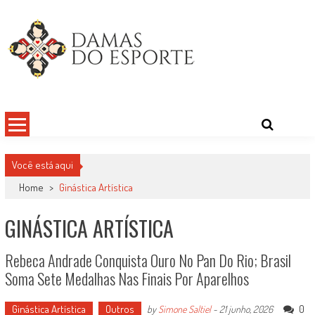
Skip
to
content
Damas do Esporte
Descobrindo talentos femininos para o meio esportivo
Você está aqui
Home
>
Ginástica Artística
GINÁSTICA ARTÍSTICA
Rebeca Andrade Conquista Ouro No Pan Do Rio; Brasil
Soma Sete Medalhas Nas Finais Por Aparelhos
Ginástica Artística
Outros
0
by
Simone Saltiel
-
21 junho, 2026