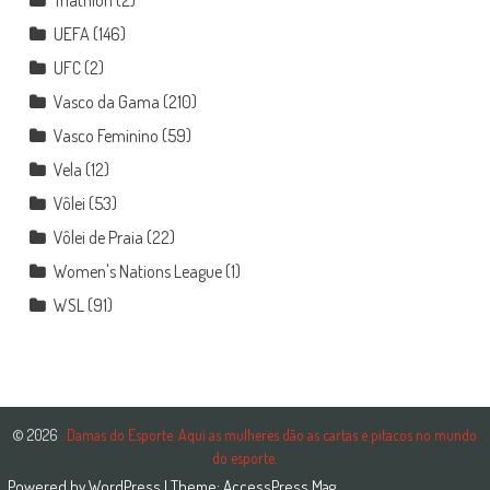
Triathlon
(2)
UEFA
(146)
UFC
(2)
Vasco da Gama
(210)
Vasco Feminino
(59)
Vela
(12)
Vôlei
(53)
Vôlei de Praia
(22)
Women's Nations League
(1)
WSL
(91)
© 2026
. Damas do Esporte. Aqui as mulheres dão as cartas e pitacos no mundo
do esporte.
Powered by
WordPress
| Theme:
AccessPress Mag