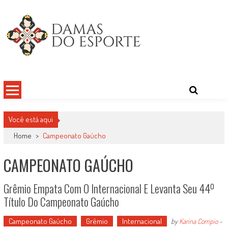
Skip
to
content
Damas do Esporte
Descobrindo talentos femininos para o meio esportivo
Você está aqui
Home
>
Campeonato Gaúcho
CAMPEONATO GAÚCHO
Grêmio Empata Com O Internacional E Levanta Seu 44º
Título Do Campeonato Gaúcho
Campeonato Gaúcho
Grêmio
Internacional
by
Karina Corripio
-