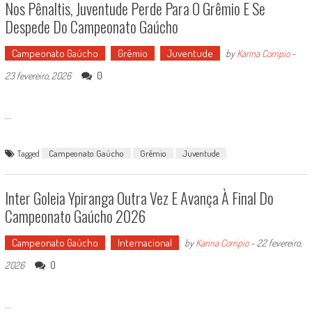
Nos Pênaltis, Juventude Perde Para O Grêmio E Se
Despede Do Campeonato Gaúcho
Campeonato Gaúcho
Grêmio
Juventude
by
Karina Corripio
-
0
23 fevereiro, 2026
...
Tagged
Campeonato Gaúcho
Grêmio
Juventude
Inter Goleia Ypiranga Outra Vez E Avança À Final Do
Campeonato Gaúcho 2026
Campeonato Gaúcho
Internacional
by
Karina Corripio
-
22 fevereiro,
0
2026
...