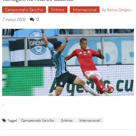
Campeonato Gaúcho
Grêmio
Internacional
by
Karina Corripio
-
0
2 março, 2026
...
Tagged
Campeonato Gaúcho
Grêmio
Internacional