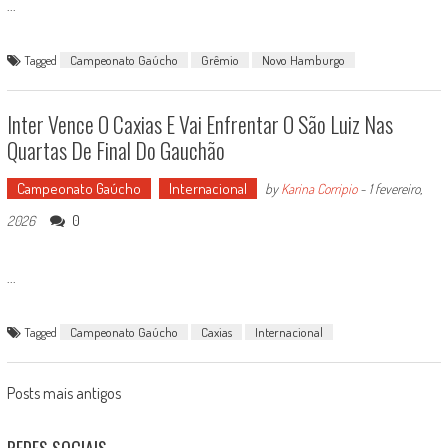
...
Tagged
Campeonato Gaúcho
Grêmio
Novo Hamburgo
Inter Vence O Caxias E Vai Enfrentar O São Luiz Nas
Quartas De Final Do Gauchão
Campeonato Gaúcho
Internacional
by
Karina Corripio
-
1 fevereiro,
0
2026
...
Tagged
Campeonato Gaúcho
Caxias
Internacional
Posts
Posts mais antigos
navigation