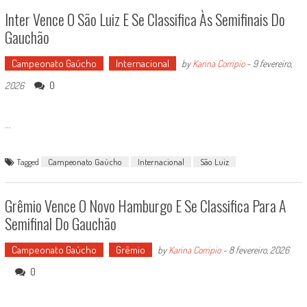
Inter Vence O São Luiz E Se Classifica Às Semifinais Do
Gauchão
Campeonato Gaúcho
Internacional
by
Karina Corripio
-
9 fevereiro,
0
2026
...
Tagged
Campeonato Gaúcho
Internacional
São Luiz
Grêmio Vence O Novo Hamburgo E Se Classifica Para A
Semifinal Do Gauchão
Campeonato Gaúcho
Grêmio
by
Karina Corripio
-
8 fevereiro, 2026
0