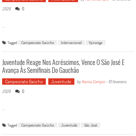
0
2026
...
Tagged
Campeonato Gaúcho
Internacional
Ypiranga
Juventude Reage Nos Acréscimos, Vence O São José E
Avança Às Semifinais Do Gauchão
Campeonato Gaúcho
Juventude
by
Karina Corripio
-
10 fevereiro,
0
2026
...
Tagged
Campeonato Gaúcho
Juventude
São José