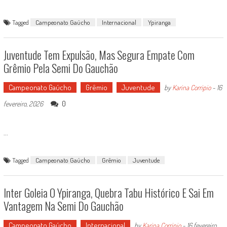
Tagged
Campeonato Gaúcho
Internacional
Ypiranga
Juventude Tem Expulsão, Mas Segura Empate Com
Grêmio Pela Semi Do Gauchão
Campeonato Gaúcho
Grêmio
Juventude
by
Karina Corripio
-
16
0
fevereiro, 2026
...
Tagged
Campeonato Gaúcho
Grêmio
Juventude
Inter Goleia O Ypiranga, Quebra Tabu Histórico E Sai Em
Vantagem Na Semi Do Gauchão
Campeonato Gaúcho
Internacional
by
Karina Corripio
-
16 fevereiro,