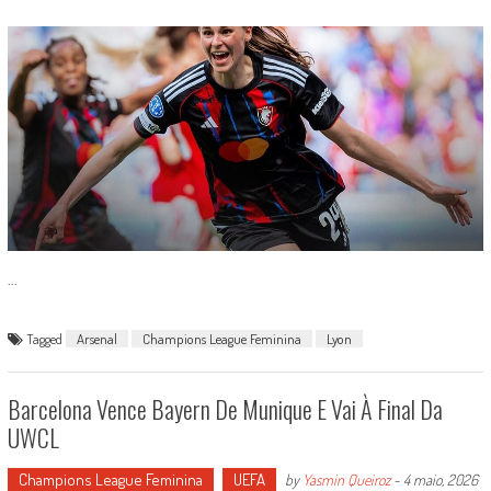
...
Tagged
Arsenal
Champions League Feminina
Lyon
Barcelona Vence Bayern De Munique E Vai À Final Da
UWCL
Champions League Feminina
UEFA
by
Yasmin Queiroz
-
4 maio, 2026