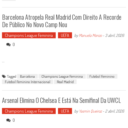
Barcelona Atropela Real Madrid Com Direito A Recorde
De Público No Novo Camp Nou
Champions League Feminina
UEFA
by
Manuela Monzo
-
3 abril, 2026
0
...
Tagged
Barcelona
Champions League Feminina
Futebol Feminino
Futebol Feminino Internacional
Real Madrid
Arsenal Elimina O Chelsea E Está Na Semifinal Da UWCL
Champions League Feminina
UEFA
by
Yasmin Queiroz
-
2 abril, 2026
0