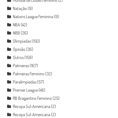
Mundial de Clubes Feminino
(2)
Natação
(9)
Nations League Feminina
(9)
NBA
(42)
NBB
(26)
Olimpíadas
(150)
Opinião
(36)
Outros
(159)
Palmeiras
(167)
Palmeiras Feminino
(32)
Paralimpíadas
(57)
Premier League
(48)
RB Bragantino Feminino
(25)
Recopa Sul-Americana
(2)
Recopa Sul-Americana
(2)