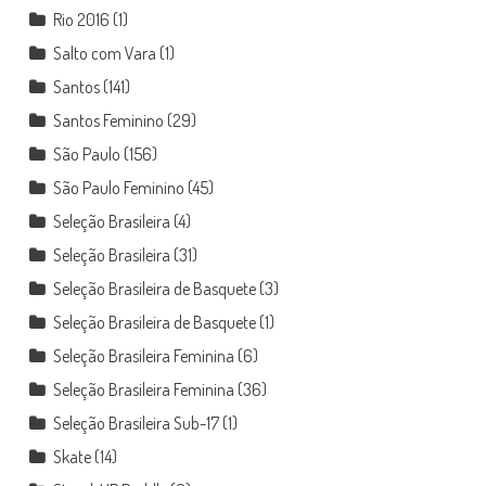
Rio 2016
(1)
Salto com Vara
(1)
Santos
(141)
Santos Feminino
(29)
São Paulo
(156)
São Paulo Feminino
(45)
Seleção Brasileira
(4)
Seleção Brasileira
(31)
Seleção Brasileira de Basquete
(3)
Seleção Brasileira de Basquete
(1)
Seleção Brasileira Feminina
(6)
Seleção Brasileira Feminina
(36)
Seleção Brasileira Sub-17
(1)
Skate
(14)