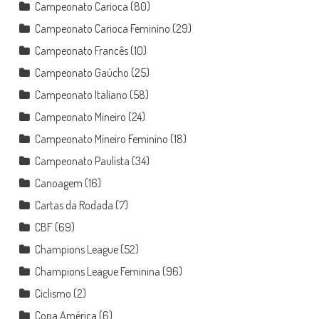
Campeonato Carioca
(80)
Campeonato Carioca Feminino
(29)
Campeonato Francês
(10)
Campeonato Gaúcho
(25)
Campeonato Italiano
(58)
Campeonato Mineiro
(24)
Campeonato Mineiro Feminino
(18)
Campeonato Paulista
(34)
Canoagem
(16)
Cartas da Rodada
(7)
CBF
(69)
Champions League
(52)
Champions League Feminina
(96)
Ciclismo
(2)
Copa América
(6)