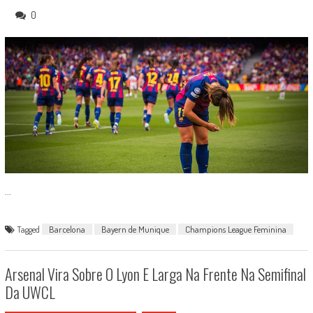
0
...
Tagged
Barcelona
Bayern de Munique
Champions League Feminina
Arsenal Vira Sobre O Lyon E Larga Na Frente Na Semifinal
Da UWCL