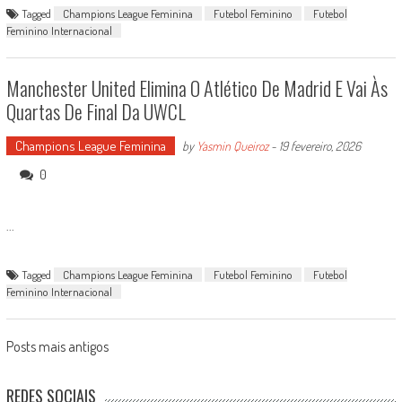
Tagged
Champions League Feminina
Futebol Feminino
Futebol
Feminino Internacional
Manchester United Elimina O Atlético De Madrid E Vai Às
Quartas De Final Da UWCL
Champions League Feminina
by
Yasmin Queiroz
-
19 fevereiro, 2026
0
...
Tagged
Champions League Feminina
Futebol Feminino
Futebol
Feminino Internacional
Posts
Posts mais antigos
navigation
REDES SOCIAIS