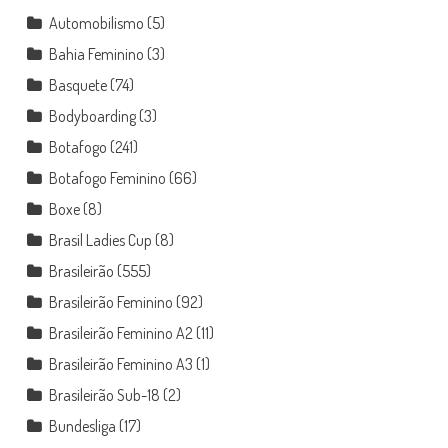
Automobilismo
(5)
Bahia Feminino
(3)
Basquete
(74)
Bodyboarding
(3)
Botafogo
(241)
Botafogo Feminino
(66)
Boxe
(8)
Brasil Ladies Cup
(8)
Brasileirão
(555)
Brasileirão Feminino
(92)
Brasileirão Feminino A2
(11)
Brasileirão Feminino A3
(1)
Brasileirão Sub-18
(2)
Bundesliga
(17)