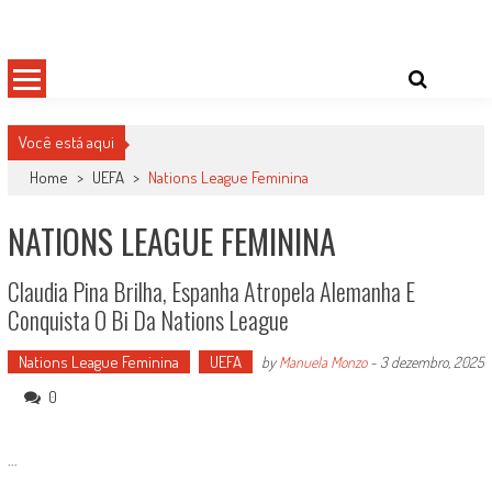
Skip
Damas do Esporte
Descobrindo talentos femininos para o meio esportivo
to
content
Você está aqui
Home
>
UEFA
>
Nations League Feminina
NATIONS LEAGUE FEMININA
Claudia Pina Brilha, Espanha Atropela Alemanha E
Conquista O Bi Da Nations League
Nations League Feminina
UEFA
by
Manuela Monzo
-
3 dezembro, 2025
0
...