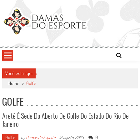
Skip
to
content
Damas do Esporte
Descobrindo talentos femininos para o meio esportivo
Você está aqui
Home
>
Golfe
GOLFE
Aretê É Sede Do Aberto De Golfe Do Estado Do Rio De
Janeiro
Golfe
0
by
Damas do Esporte
-
16 agosto, 2023