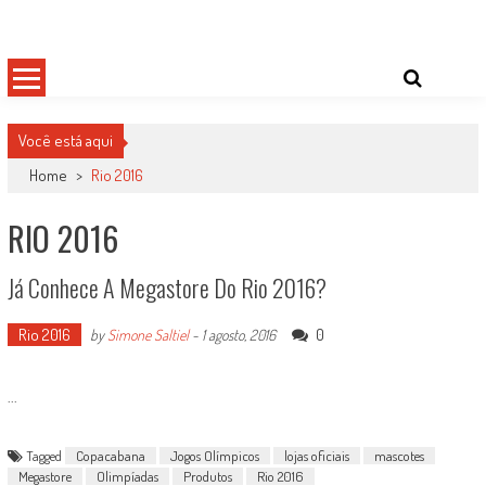
Skip
Damas do Esporte
Descobrindo talentos femininos para o meio esportivo
to
content
Você está aqui
Home
>
Rio 2016
RIO 2016
Já Conhece A Megastore Do Rio 2016?
Rio 2016
0
by
Simone Saltiel
-
1 agosto, 2016
...
Tagged
Copacabana
Jogos Olímpicos
lojas oficiais
mascotes
Megastore
Olimpíadas
Produtos
Rio 2016