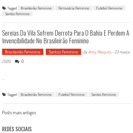
Tagged
Brasileirão Feminino
Ferroviária Feminino
Futebol Feminino
Santos Feminino
Sereias Da Vila Sofrem Derrota Para O Bahia E Perdem A
Invencibilidade No Brasileirão Feminino
Brasileirão Feminino
Santos Feminino
by
Anny Mesquita
-
23 março,
0
2026
...
Tagged
Brasileirão Feminino
Futebol Feminino
Santos Feminino
Posts
Posts mais antigos
navigation
REDES SOCIAIS