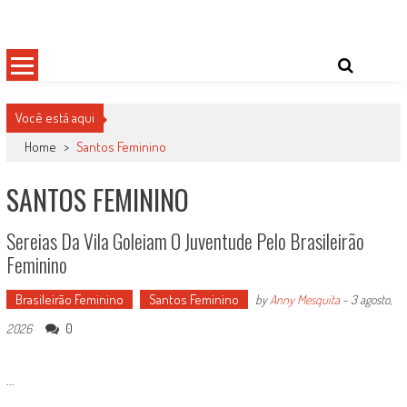
Skip
Damas do Esporte
Descobrindo talentos femininos para o meio esportivo
to
content
Você está aqui
Home
>
Santos Feminino
SANTOS FEMININO
Sereias Da Vila Goleiam O Juventude Pelo Brasileirão
Feminino
Brasileirão Feminino
Santos Feminino
by
Anny Mesquita
-
3 agosto,
0
2026
...