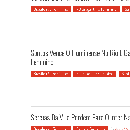
Brasileirão Feminino
RB Bragantino Feminino
Sa
...
Santos Vence O Fluminense No Rio E Ga
Feminino
Brasileirão Feminino
Fluminense Feminino
Sant
...
Sereias Da Vila Perdem Para O Inter Na
Brasileirão Feminino
Santos Feminino
by
Anny Mes