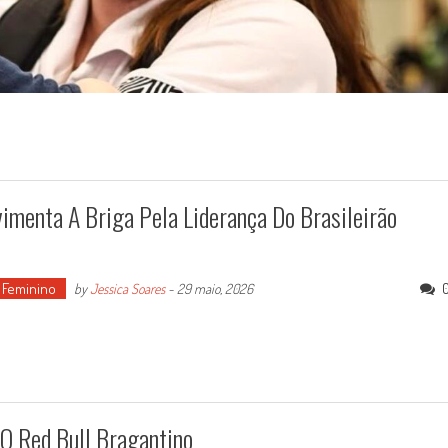
menta A Briga Pela Liderança Do Brasileirão
 Feminino
by
Jessica Soares
-
29 maio, 2026
 O Red Bull Bragantino