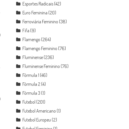
Esportes Radicais
(42)
Euro Feminina
(20)
Ferroviária Feminino
(38)
Fifa
(9)
0
Flamengo
(264)
Flamengo Feminino
(76)
Fluminense
(236)
Fluminense Feminino
(76)
Fórmula 1
(46)
Fórmula 2
(4)
Fórmula 3
(1)
0
Futebol
(201)
Futebol Americano
(1)
Futebol Europeu
(2)
Futebol Feminino
(1)