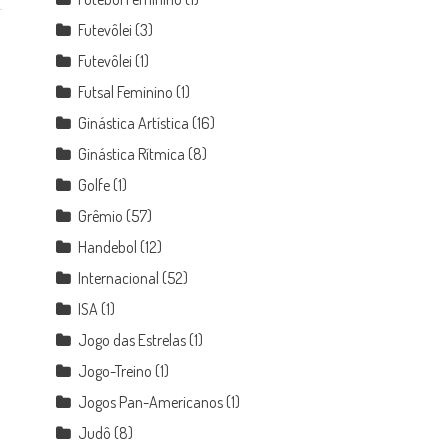
Futevôlei
(3)
Futevôlei
(1)
Futsal Feminino
(1)
Ginástica Artística
(16)
Ginástica Rítmica
(8)
Golfe
(1)
Grêmio
(57)
Handebol
(12)
Internacional
(52)
ISA
(1)
Jogo das Estrelas
(1)
Jogo-Treino
(1)
Jogos Pan-Americanos
(1)
Judô
(8)