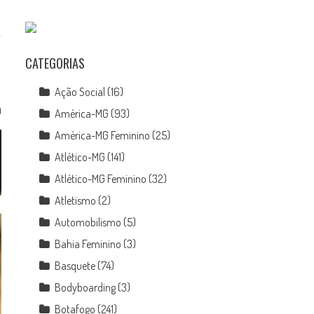
CATEGORIAS
Ação Social
(16)
0
América-MG
(93)
América-MG Feminino
(25)
Atlético-MG
(141)
Atlético-MG Feminino
(32)
Atletismo
(2)
Automobilismo
(5)
Bahia Feminino
(3)
Basquete
(74)
Bodyboarding
(3)
Botafogo
(241)