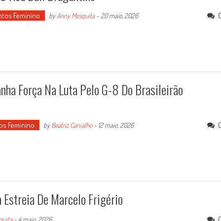
ntos Feminino
by
Anny Mesquita
-
20 maio, 2026
nha Força Na Luta Pelo G-8 Do Brasileirão
os Feminino
by
Beatriz Carvalho
-
12 maio, 2026
 Estreia De Marcelo Frigério
quita
-
4 maio, 2026