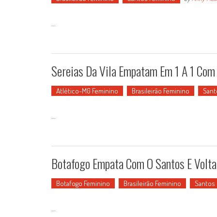
...
Sereias Da Vila Empatam Em 1 A 1 Com 
Atlético-MG Feminino
Brasileirão Feminino
Sant
...
Botafogo Empata Com O Santos E Volta
Botafogo Feminino
Brasileirão Feminino
Santos
...