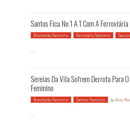
Santos Fica No 1 A 1 Com A Ferroviári
Brasileirão Feminino
Ferroviária Feminino
Santos
...
Sereias Da Vila Sofrem Derrota Para O 
Feminino
Brasileirão Feminino
Santos Feminino
by
Anny Mes
...