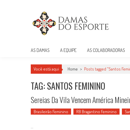
Skip
to
content
Damas do Esporte
Descobrindo talentos femininos para o meio esportivo
AS DAMAS
A EQUIPE
AS COLABORADORAS
Você está aqui
Home
>
Posts tagged "Santos Femi
TAG: SANTOS FEMININO
Sereias Da Vila Vencem América Mineir
Brasileirão Feminino
RB Bragantino Feminino
Sa
...