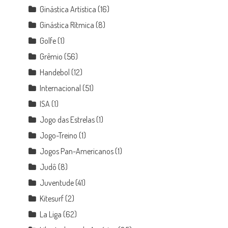
Ginástica Artística
(16)
Ginástica Rítmica
(8)
Golfe
(1)
Grêmio
(56)
Handebol
(12)
Internacional
(51)
ISA
(1)
Jogo das Estrelas
(1)
Jogo-Treino
(1)
Jogos Pan-Americanos
(1)
Judô
(8)
Juventude
(41)
Kitesurf
(2)
La Liga
(62)