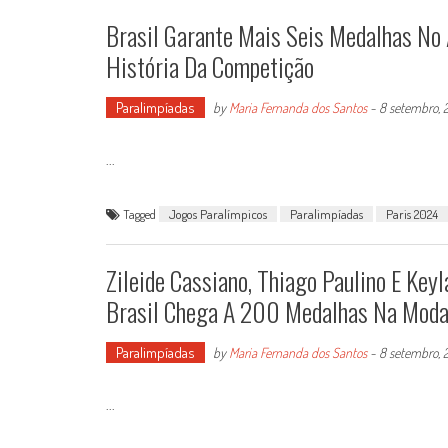
Brasil Garante Mais Seis Medalhas No
História Da Competição
Paralimpíadas
by
Maria Fernanda dos Santos
-
8 setembro, 
...
Tagged
Jogos Paralímpicos
Paralimpíadas
Paris 2024
Zileide Cassiano, Thiago Paulino E Key
Brasil Chega A 200 Medalhas Na Moda
Paralimpíadas
by
Maria Fernanda dos Santos
-
8 setembro, 
...