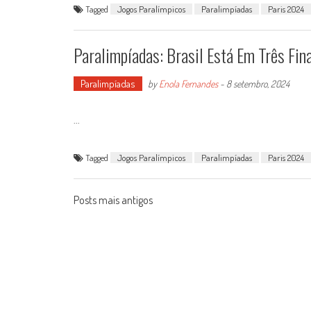
Tagged
Jogos Paralímpicos
Paralimpíadas
Paris 2024
Paralimpíadas: Brasil Está Em Três Fi
Paralimpíadas
by
Enola Fernandes
-
8 setembro, 2024
...
Tagged
Jogos Paralímpicos
Paralimpíadas
Paris 2024
Posts
Posts mais antigos
navigation