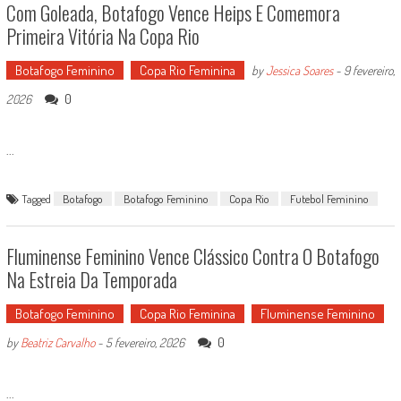
Com Goleada, Botafogo Vence Heips E Comemora
Primeira Vitória Na Copa Rio
Botafogo Feminino
Copa Rio Feminina
by
Jessica Soares
-
9 fevereiro,
0
2026
...
Tagged
Botafogo
Botafogo Feminino
Copa Rio
Futebol Feminino
Fluminense Feminino Vence Clássico Contra O Botafogo
Na Estreia Da Temporada
Botafogo Feminino
Copa Rio Feminina
Fluminense Feminino
0
by
Beatriz Carvalho
-
5 fevereiro, 2026
...