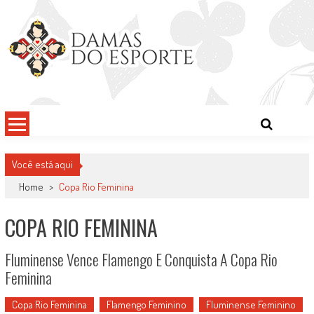
Skip
to
content
Damas do Esporte
Descobrindo talentos femininos para o meio esportivo
Você está aqui
Home
>
Copa Rio Feminina
COPA RIO FEMININA
Fluminense Vence Flamengo E Conquista A Copa Rio
Feminina
Copa Rio Feminina
Flamengo Feminino
Fluminense Feminino