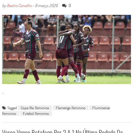
0
by
Beatriz Carvalho
-
8 março, 2026
...
Tagged
Copa Rio Feminina
Flamengo Feminino
Fluminense
Feminino
Futebol Feminino
Vasco Vence Botafogo Por 2 A 1 Na Última Rodada Da