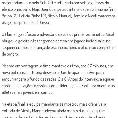
majoritariamente pelo Sub-20 e reforçada por seis jogadoras do
elenco principal, o Mais Querido mostrou intensidade do início ao fim.
Bruna (2), Letícia Pinho (2), Nicolly Manuel, Jamile e Nicoli marcaram
os gols da goleada na Gávea.
O Flamengo sufocou o adversário desde os primeiros minutos. Nicoli
obrigou a goleira a fazer grande defesa em jogada individual e, na
sequência, após cobrança de escanteio, abriu o placar ao completar
de ombro.
Mesmo em vantagem, o time manteve o ritmo, aos 37 minutos, em
nova bola parada, Bruna desviou e Jamile apareceu livre para
empurrar para o fundo das redes: 2 a 0. Antes do intervalo, a equipe
controlou as ações e contou com a liderança de Fabi para orientar as
atletas mais jovens em campo.
Na etapa final, a equipe mandante se mostrou mais ofensiva, a
entrada de Nicolly Manuel elevou ainda mais o ritmo da equipe
comandada por Filipe Torres. Logo aos três minutos, Ana Laura