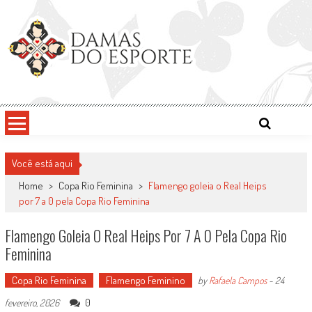
Skip
to
content
Damas do Esporte
Descobrindo talentos femininos para o meio esportivo
Você está aqui
Home
>
Copa Rio Feminina
>
Flamengo goleia o Real Heips
por 7 a 0 pela Copa Rio Feminina
Flamengo Goleia O Real Heips Por 7 A 0 Pela Copa Rio
Feminina
Copa Rio Feminina
Flamengo Feminino
by
Rafaela Campos
-
24
0
fevereiro, 2026