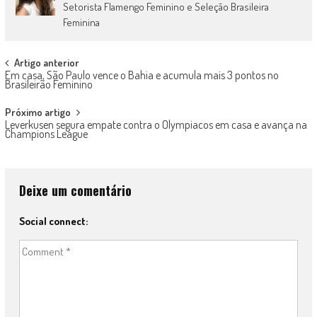
Setorista Flamengo Feminino e Seleção Brasileira
Feminina
Post
Artigo anterior
Em casa, São Paulo vence o Bahia e acumula mais 3 pontos no
navigation
Brasileirão Feminino
Próximo artigo
Leverkusen segura empate contra o Olympiacos em casa e avança na
Champions League
Deixe um comentário
Social connect: