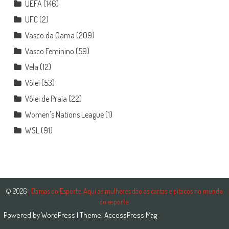
UEFA
(146)
UFC
(2)
Vasco da Gama
(209)
Vasco Feminino
(59)
Vela
(12)
Vôlei
(53)
Vôlei de Praia
(22)
Women's Nations League
(1)
WSL
(91)
© 2026
. Damas do Esporte. Aqui as mulheres dão as cartas e pitacos no mundo
do esporte.
Powered by
WordPress
| Theme:
AccessPress Mag