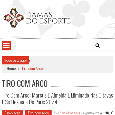
Skip
to
content
Damas do Esporte
Descobrindo talentos femininos para o meio esportivo
Você está aqui
Home
>
Tiro com Arco
TIRO COM ARCO
Tiro Com Arco: Marcus D’Almeida É Eliminado Nas Oitavas
E Se Despede De Paris 2024
Olimpíadas
Tiro com Arco
0
by
Enola Fernandes
-
4 agosto, 2024