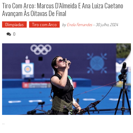
Tiro Com Arco: Marcus D’Almeida E Ana Luiza Caetano
Avançam Às Oitavas De Final
Olimpíadas
Tiro com Arco
by
Enola Fernandes
-
30 julho, 2024
0
...