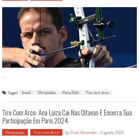
...
Tagged
Brasil
Olimpíadas
Paris 2024
Tiro com Arco
Tiro Com Arco: Ana Luiza Cai Nas Oitavas E Encerra Sua
Participação Em Paris 2024
Olimpíadas
Tiro com Arco
by
Enola Fernandes
-
3 agosto, 2024