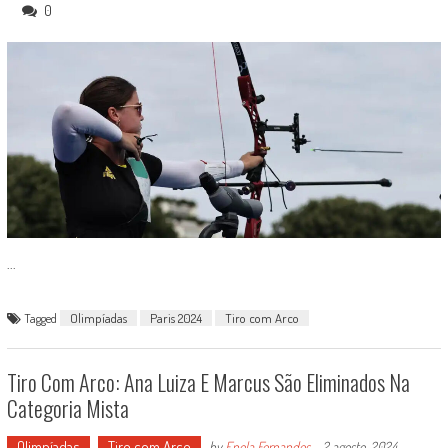
0
...
Tagged
Olimpíadas
Paris 2024
Tiro com Arco
Tiro Com Arco: Ana Luiza E Marcus São Eliminados Na
Categoria Mista
Olimpíadas
Tiro com Arco
by
Enola Fernandes
-
2 agosto, 2024