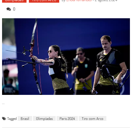
0
...
Tagged
Brasil
Olimpíadas
Paris 2024
Tiro com Arco