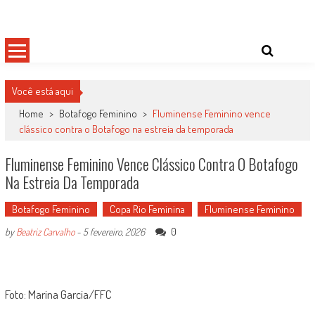
Skip
Damas do Esporte
Descobrindo talentos femininos para o meio esportivo
to
content
Você está aqui
Home
>
Botafogo Feminino
>
Fluminense Feminino vence
clássico contra o Botafogo na estreia da temporada
Fluminense Feminino Vence Clássico Contra O Botafogo
Na Estreia Da Temporada
Botafogo Feminino
Copa Rio Feminina
Fluminense Feminino
0
by
Beatriz Carvalho
-
5 fevereiro, 2026
Foto: Marina Garcia/FFC