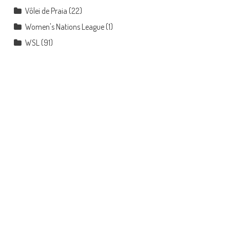
Vôlei de Praia
(22)
Women's Nations League
(1)
WSL
(91)