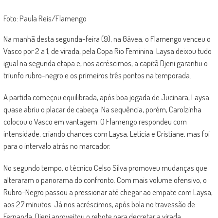
Foto: Paula Reis/Flamengo
Na manhã desta segunda-feira (9), na Gávea, o Flamengo venceu o
Vasco por 2 a 1, de virada, pela Copa Rio Feminina. Laysa deixou tudo
igual na segunda etapa e, nos acréscimos, a capitã Djeni garantiu o
triunfo rubro-negro e os primeiros três pontos na temporada.
A partida começou equilibrada, após boa jogada de Jucinara, Laysa
quase abriu o placar de cabeça. Na sequência, porém, Carolzinha
colocou o Vasco em vantagem. O Flamengo respondeu com
intensidade, criando chances com Laysa, Letícia e Cristiane, mas foi
para o intervalo atrás no marcador.
No segundo tempo, o técnico Celso Silva promoveu mudanças que
alteraram o panorama do confronto. Com mais volume ofensivo, o
Rubro-Negro passou a pressionar até chegar ao empate com Laysa,
aos 27 minutos. Já nos acréscimos, após bola no travessão de
Fernanda, Djeni aproveitou o rebote para decretar a virada.