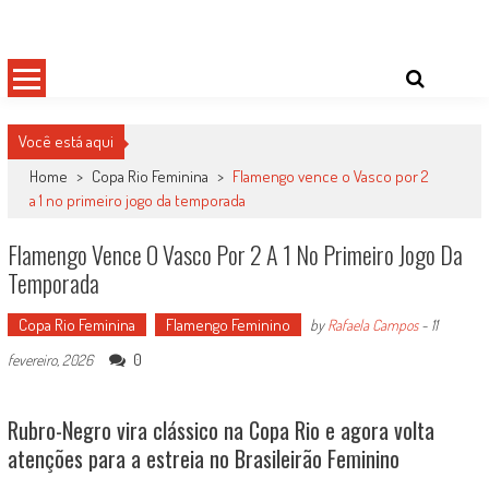
Skip
Damas do Esporte
Descobrindo talentos femininos para o meio esportivo
to
content
Você está aqui
Home
>
Copa Rio Feminina
>
Flamengo vence o Vasco por 2
a 1 no primeiro jogo da temporada
Flamengo Vence O Vasco Por 2 A 1 No Primeiro Jogo Da
Temporada
Copa Rio Feminina
Flamengo Feminino
by
Rafaela Campos
-
11
0
fevereiro, 2026
Rubro-Negro vira clássico na Copa Rio e agora volta
atenções para a estreia no Brasileirão Feminino