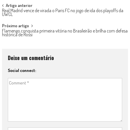
Post
Artigo anterior
Real Madrid vence de virada o Paris FC no jogo de ida dos playoffs da
navigation
UWCL
Próximo artigo
Flamengo conquista primeira vitória no Brasileirão e brilha com defesa
histórica de Rossi
Deixe um comentário
Social connect: