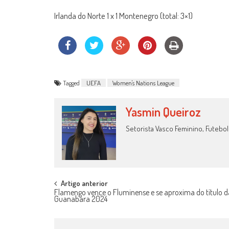
Irlanda do Norte 1 x 1 Montenegro (total: 3×1)
Tagged
UEFA
Women's Nations League
Yasmin Queiroz
Setorista Vasco Feminino, Futebol
Post
Artigo anterior
Flamengo vence o Fluminense e se aproxima do título d
Guanabara 2024
navigation