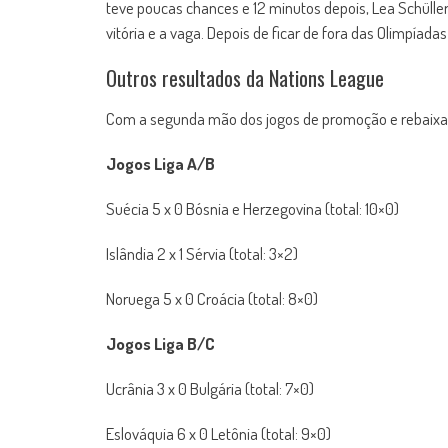
teve poucas chances e 12 minutos depois, Lea Schüll
vitória e a vaga. Depois de ficar de fora das Olimpíad
Outros resultados da Nations League
Com a segunda mão dos jogos de promoção e rebaixamen
Jogos Liga A/B
Suécia 5 x 0 Bósnia e Herzegovina (total: 10×0)
Islândia 2 x 1 Sérvia (total: 3×2)
Noruega 5 x 0 Croácia (total: 8×0)
Jogos Liga B/C
Ucrânia 3 x 0 Bulgária (total: 7×0)
Eslováquia 6 x 0 Letônia (total: 9×0)