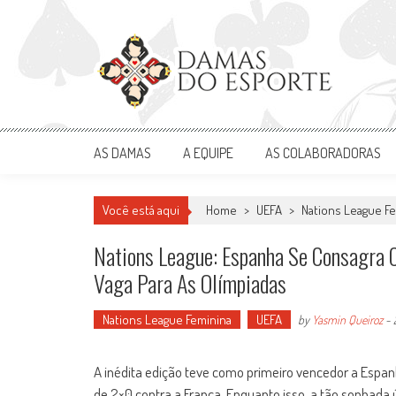
Skip
to
content
Damas do Esporte
Descobrindo talentos femininos para o meio esportivo
AS DAMAS
A EQUIPE
AS COLABORADORAS
Você está aqui
Home
>
UEFA
>
Nations League F
Nations League: Espanha Se Consagra 
Vaga Para As Olímpiadas
Nations League Feminina
UEFA
by
Yasmin Queiroz
-
A inédita edição teve como primeiro vencedor a Espanh
de 2×0 contra a França. Enquanto isso, a tão sonhada 