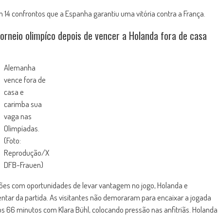
m 14 confrontos que a Espanha garantiu uma vitória contra a França.
orneio olimpíco depois de vencer a Holanda fora de casa
Alemanha
vence fora de
casa e
carimba sua
vaga nas
Olimpíadas.
(Foto:
Reprodução/X
DFB-Frauen)
ões com oportunidades de levar vantagem no jogo, Holanda e
ar da partida. As visitantes não demoraram para encaixar a jogada
aos 66 minutos com Klara Bühl, colocando pressão nas anfitriãs. Holanda