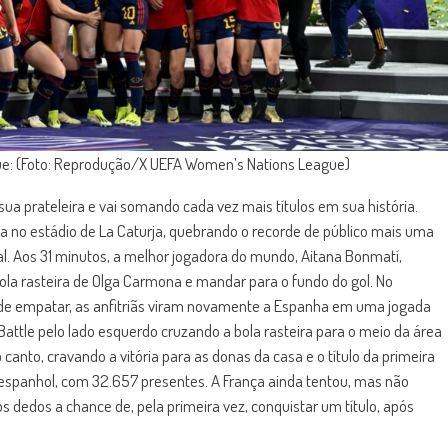
gue: (Foto: Reprodução/X UEFA Women’s Nations League)
 prateleira e vai somando cada vez mais títulos em sua história.
 no estádio de La Caturja, quebrando o recorde de público mais uma
nal. Aos 31 minutos, a melhor jogadora do mundo, Aitana Bonmatí,
la rasteira de Olga Carmona e mandar para o fundo do gol. No
 de empatar, as anfitriãs viram novamente a Espanha em uma jogada
attle pelo lado esquerdo cruzando a bola rasteira para o meio da área
anto, cravando a vitória para as donas da casa e o título da primeira
 espanhol, com 32.657 presentes. A França ainda tentou, mas não
os dedos a chance de, pela primeira vez, conquistar um título, após