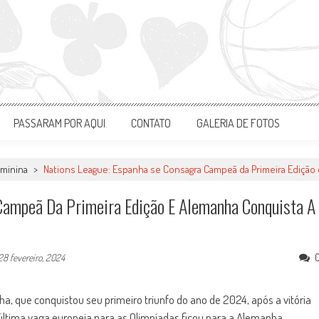
PASSARAM POR AQUI
CONTATO
GALERIA DE FOTOS
eminina
>
Nations League: Espanha se Consagra Campeã da Primeira Edição 
Campeã Da Primeira Edição E Alemanha Conquista A
28 fevereiro, 2024
a, que conquistou seu primeiro triunfo do ano de 2024, após a vitória
última vaga europeia para as Olimpíadas ficou para a Alemanha.