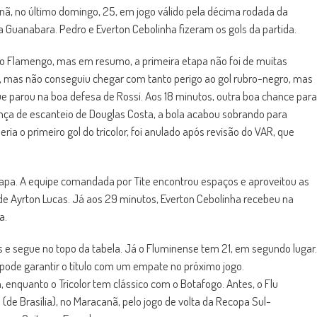
ã, no último domingo, 25, em jogo válido pela décima rodada da
 Guanabara. Pedro e Everton Cebolinha fizeram os gols da partida.
o Flamengo, mas em resumo, a primeira etapa não foi de muitas
 mas não conseguiu chegar com tanto perigo ao gol rubro-negro, mas
ue parou na boa defesa de Rossi. Aos 18 minutos, outra boa chance para
brança de escanteio de Douglas Costa, a bola acabou sobrando para
ia o primeiro gol do tricolor, foi anulado após revisão do VAR, que
apa. A equipe comandada por Tite encontrou espaços e aproveitou as
 de Ayrton Lucas. Já aos 29 minutos, Everton Cebolinha recebeu na
a.
 e segue no topo da tabela. Já o Fluminense tem 21, em segundo lugar.
ode garantir o título com um empate no próximo jogo.
 enquanto o Tricolor tem clássico com o Botafogo. Antes, o Flu
 (de Brasília), no Maracanã, pelo jogo de volta da Recopa Sul-