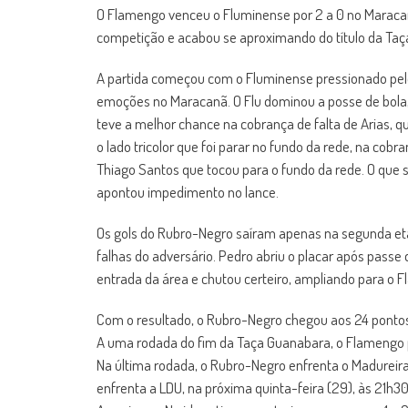
O Flamengo venceu o Fluminense por 2 a 0 no Maracan
competição e acabou se aproximando do título da Taça
A partida começou com o Fluminense pressionado pel
emoções no Maracanã. O Flu dominou a posse de bola,
teve a melhor chance na cobrança de falta de Arias, q
o lado tricolor que foi parar no fundo da rede, na co
Thiago Santos que tocou para o fundo da rede. O que ser
apontou impedimento no lance.
Os gols do Rubro-Negro saíram apenas na segunda et
falhas do adversário. Pedro abriu o placar após passe
entrada da área e chutou certeiro, ampliando para o Fl
Com o resultado, o Rubro-Negro chegou aos 24 pontos
A uma rodada do fim da Taça Guanabara, o Flamengo p
Na última rodada, o Rubro-Negro enfrenta o Madureira,
enfrenta a LDU, na próxima quinta-feira (29), às 21h30