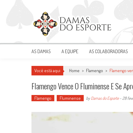
Skip
to
content
Damas do Esporte
Descobrindo talentos femininos para o meio esportivo
AS DAMAS
A EQUIPE
AS COLABORADORAS
Você está aqui
Home
>
Flamengo
>
Flamengo ven
Flamengo Vence O Fluminense E Se Apr
Flamengo
Fluminense
by
Damas do Esporte
-
28 fev