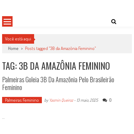
Skip
Damas do Esporte
Descobrindo talentos femininos para o meio esportivo
to
content
Você está aqui
Home
>
Posts tagged "3B da Amazônia Feminino"
TAG: 3B DA AMAZÔNIA FEMININO
Palmeiras Goleia 3B Da Amazônia Pelo Brasileirão
Feminino
Palmeiras Feminino
0
by
Yasmin Queiroz
-
13 maio, 2025
...