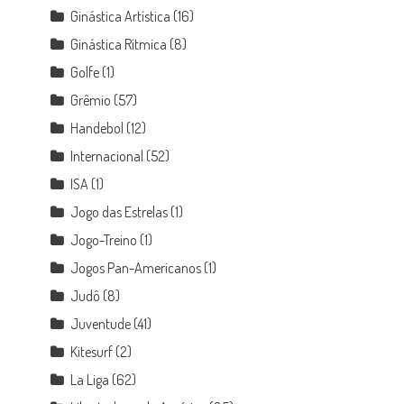
Ginástica Artística
(16)
Ginástica Rítmica
(8)
Golfe
(1)
Grêmio
(57)
Handebol
(12)
Internacional
(52)
ISA
(1)
Jogo das Estrelas
(1)
Jogo-Treino
(1)
Jogos Pan-Americanos
(1)
Judô
(8)
Juventude
(41)
Kitesurf
(2)
La Liga
(62)