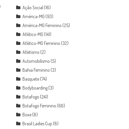
0
Ação Social
(16)
América-MG
(93)
América-MG Feminino
(25)
Atlético-MG
(141)
Atlético-MG Feminino
(32)
Atletismo
(2)
Automobilismo
(5)
Bahia Feminino
(3)
Basquete
(74)
Bodyboarding
(3)
Botafogo
(241)
Botafogo Feminino
(66)
Boxe
(8)
Brasil Ladies Cup
(8)