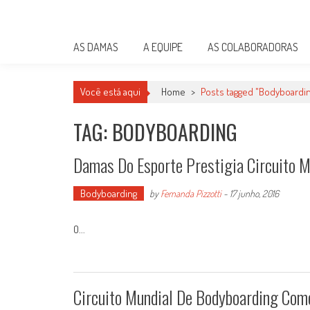
Skip
Damas do Esporte
to
Descobrindo talentos femininos para o meio esportivo
content
AS DAMAS
A EQUIPE
AS COLABORADORAS
Você está aqui
Home
>
Posts tagged "Bodyboardi
TAG: BODYBOARDING
Damas Do Esporte Prestigia Circuito M
Bodyboarding
by
Fernanda Pizzotti
-
17 junho, 2016
O...
Circuito Mundial De Bodyboarding Com