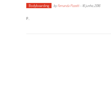
Bodyboarding
by
Fernanda Pizzotti
-
16 junho, 2016
P...