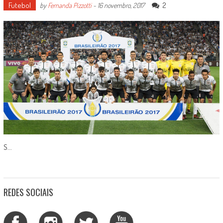
Futebol
2
by
Fernanda Pizzotti
-
16 novembro, 2017
S...
REDES SOCIAIS