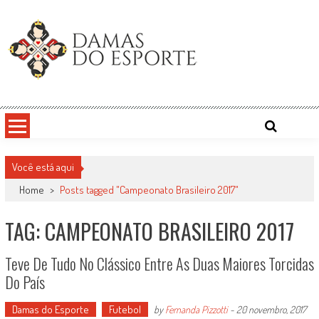
Skip
to
content
Damas do Esporte
Descobrindo talentos femininos para o meio esportivo
Você está aqui
Home
>
Posts tagged "Campeonato Brasileiro 2017"
TAG: CAMPEONATO BRASILEIRO 2017
Teve De Tudo No Clássico Entre As Duas Maiores Torcidas
Do País
Damas do Esporte
Futebol
by
Fernanda Pizzotti
-
20 novembro, 2017