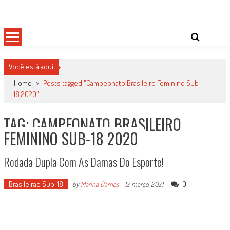
Skip
Damas do Esporte
Descobrindo talentos femininos para o meio esportivo
to
content
Você está aqui
Home
>
Posts tagged "Campeonato Brasileiro Feminino Sub-
18 2020"
TAG: CAMPEONATO BRASILEIRO
FEMININO SUB-18 2020
Rodada Dupla Com As Damas Do Esporte!
Brasileirão Sub-18
0
by
Marina Damas
-
12 março, 2021
...