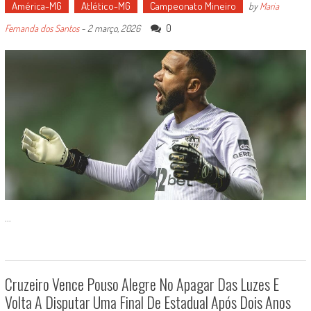
América-MG
Atlético-MG
Campeonato Mineiro
by
Maria
0
Fernanda dos Santos
-
2 março, 2026
...
Cruzeiro Vence Pouso Alegre No Apagar Das Luzes E
Volta A Disputar Uma Final De Estadual Após Dois Anos