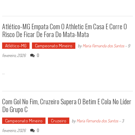
Atlético-MG Empata Com O Athletic Em Casa E Corre O
Risco De Ficar De Fora Do Mata-Mata
Atlético-MG
Campeonato Mineiro
by
Maria Fernanda dos Santos
-
9
0
fevereiro, 2026
...
Com Gol No Fim, Cruzeiro Supera O Betim E Cola No Líder
Do Grupo C
Campeonato Mineiro
Cruzeiro
by
Maria Fernanda dos Santos
-
3
0
fevereiro, 2026