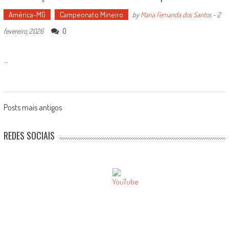
América-MG
Campeonato Mineiro
by
Maria Fernanda dos Santos
-
2
0
fevereiro, 2026
...
Posts
Posts mais antigos
navigation
REDES SOCIAIS