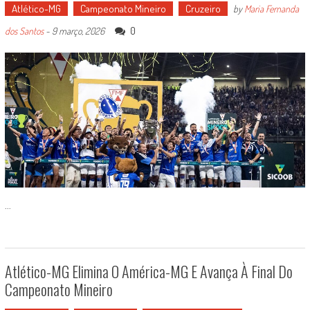
Atlético-MG
Campeonato Mineiro
Cruzeiro
by
Maria Fernanda
0
dos Santos
-
9 março, 2026
...
Atlético-MG Elimina O América-MG E Avança À Final Do
Campeonato Mineiro