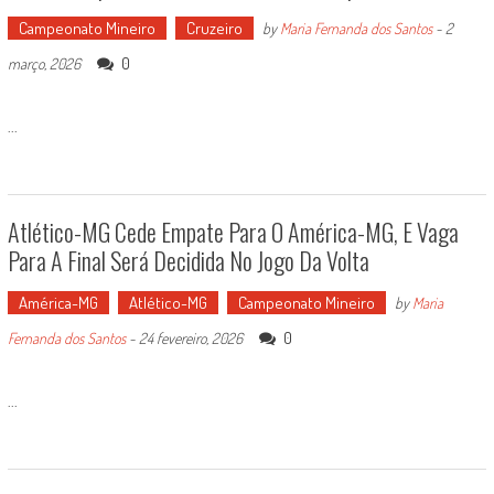
Campeonato Mineiro
Cruzeiro
by
Maria Fernanda dos Santos
-
2
0
março, 2026
...
Atlético-MG Cede Empate Para O América-MG, E Vaga
Para A Final Será Decidida No Jogo Da Volta
América-MG
Atlético-MG
Campeonato Mineiro
by
Maria
0
Fernanda dos Santos
-
24 fevereiro, 2026
...