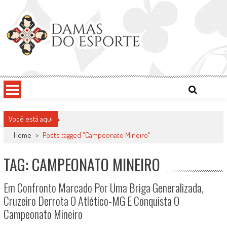
Skip
to
content
Damas do Esporte
Descobrindo talentos femininos para o meio esportivo
Você está aqui
Home
>
Posts tagged "Campeonato Mineiro"
TAG: CAMPEONATO MINEIRO
Em Confronto Marcado Por Uma Briga Generalizada,
Cruzeiro Derrota O Atlético-MG E Conquista O
Campeonato Mineiro