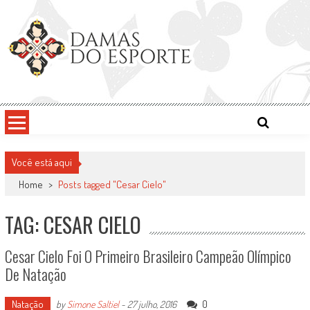
Skip
to
content
Damas do Esporte
Descobrindo talentos femininos para o meio esportivo
Você está aqui
Home
>
Posts tagged "Cesar Cielo"
TAG: CESAR CIELO
Cesar Cielo Foi O Primeiro Brasileiro Campeão Olímpico
De Natação
Natação
0
by
Simone Saltiel
-
27 julho, 2016