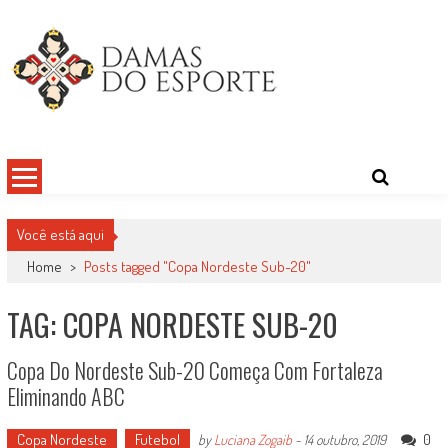
Skip
to
content
Damas do Esporte
Descobrindo talentos femininos para o meio esportivo
Você está aqui
Home
>
Posts tagged "Copa Nordeste Sub-20"
TAG: COPA NORDESTE SUB-20
Copa Do Nordeste Sub-20 Começa Com Fortaleza
Eliminando ABC
Copa Nordeste
Futebol
0
by
Luciana Zogaib
-
14 outubro, 2019