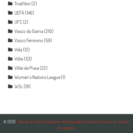
Triathlon
(2)
UEFA
(146)
UFC
(2)
Vasco da Gama
(210)
Vasco Feminino
(59)
Vela
(12)
Vôlei
(53)
Vôlei de Praia
(22)
Women's Nations League
(1)
WSL
(91)
© 2026
. Damas do Esporte. Aqui as mulheres dão as cartas e pitacos no mundo
do esporte.