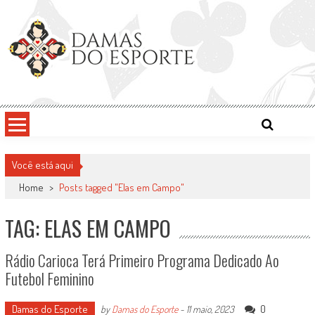
Skip
to
content
Damas do Esporte
Descobrindo talentos femininos para o meio esportivo
Você está aqui
Home
>
Posts tagged "Elas em Campo"
TAG: ELAS EM CAMPO
Rádio Carioca Terá Primeiro Programa Dedicado Ao
Futebol Feminino
Damas do Esporte
0
by
Damas do Esporte
-
11 maio, 2023