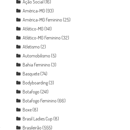
Ação Social
(16)
América-MG
(93)
América-MG Feminino
(25)
Atlético-MG
(141)
Atlético-MG Feminino
(32)
Atletismo
(2)
Automobilismo
(5)
Bahia Feminino
(3)
Basquete
(74)
Bodyboarding
(3)
Botafogo
(241)
Botafogo Feminino
(66)
Boxe
(8)
Brasil Ladies Cup
(8)
Brasileirão
(555)