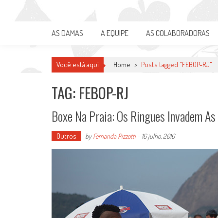
Skip
Damas do Esporte
to
Descobrindo talentos femininos para o meio esportivo
content
AS DAMAS
A EQUIPE
AS COLABORADORAS
Você está aqui
Home
>
Posts tagged "FEBOP-RJ"
TAG: FEBOP-RJ
Boxe Na Praia: Os Ringues Invadem As 
Outros
by
Fernanda Pizzotti
-
16 julho, 2016