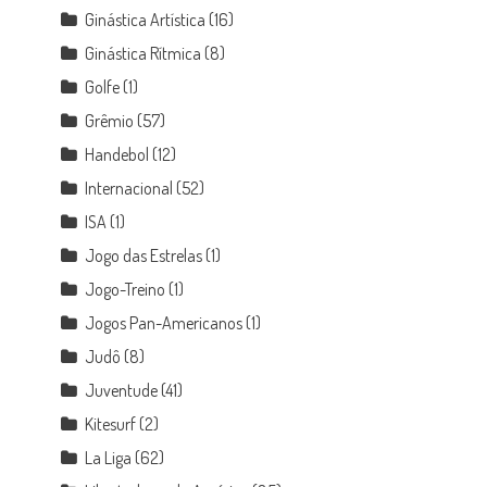
Ginástica Artística
(16)
Ginástica Rítmica
(8)
Golfe
(1)
Grêmio
(57)
Handebol
(12)
Internacional
(52)
ISA
(1)
Jogo das Estrelas
(1)
Jogo-Treino
(1)
Jogos Pan-Americanos
(1)
Judô
(8)
Juventude
(41)
Kitesurf
(2)
La Liga
(62)