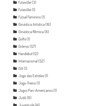
Futevôlei
(3)
Futevôlei
(1)
Futsal Feminino
(1)
Ginástica Artística
(16)
Ginástica Rítmica
(8)
Golfe
(1)
Grêmio
(57)
Handebol
(12)
Internacional
(52)
ISA
(1)
Jogo das Estrelas
(1)
Jogo-Treino
(1)
Jogos Pan-Americanos
(1)
Judô
(8)
Juventude
(41)