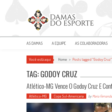
Skip
to
content
Damas do Esporte
Descobrindo talentos femininos para o meio esportivo
AS DAMAS
A EQUIPE
AS COLABORADORAS
Você está aqui
Home
>
Posts tagged "Godoy Cruz"
TAG: GODOY CRUZ
Atlético-MG Vence O Godoy Cruz E Con
Atlético-MG
Copa Sul-Americana
by
Maria Fernanda