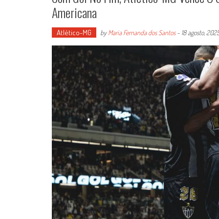
Americana
Atlético-MG
by
Maria Fernanda dos Santos
-
18 agosto, 202