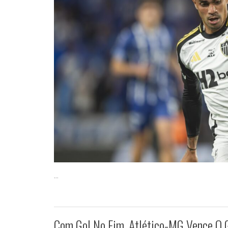
...
Com Gol No Fim, Atlético-MG Vence O 