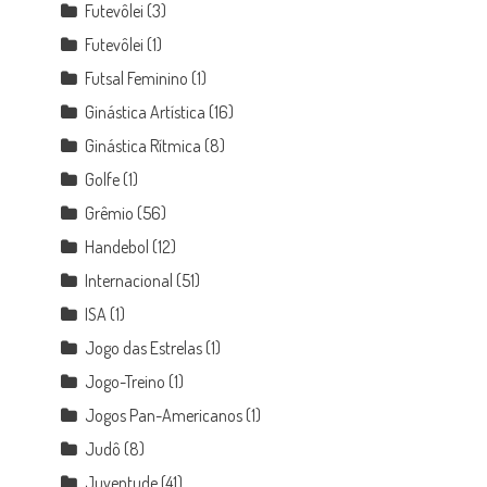
Futevôlei
(3)
Futevôlei
(1)
Futsal Feminino
(1)
Ginástica Artística
(16)
Ginástica Rítmica
(8)
Golfe
(1)
Grêmio
(56)
Handebol
(12)
Internacional
(51)
ISA
(1)
Jogo das Estrelas
(1)
Jogo-Treino
(1)
Jogos Pan-Americanos
(1)
Judô
(8)
Juventude
(41)