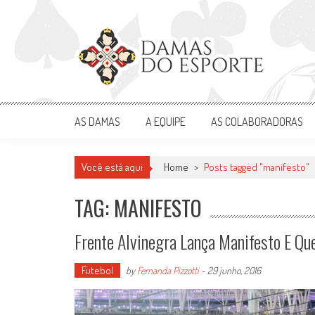
Skip
to
content
Damas do Esporte
Descobrindo talentos femininos para o meio esportivo
AS DAMAS
A EQUIPE
AS COLABORADORAS
Você está aqui
Home
>
Posts tagged "manifesto"
TAG: MANIFESTO
Frente Alvinegra Lança Manifesto E Qu
Futebol
by
Fernanda Pizzotti
-
29 junho, 2016