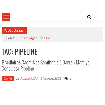
Skip
Damas do Esporte
Descobrindo talentos femininos para o meio esportivo
to
content
Você está aqui
Home
>
Posts tagged "Pipeline"
TAG: PIPELINE
Brasileiros Caem Nas Semifinais E Barron Mamiya
Conquista Pipeline
Surfe
0
by
Simone Saltiel
-
9 fevereiro, 2025
...