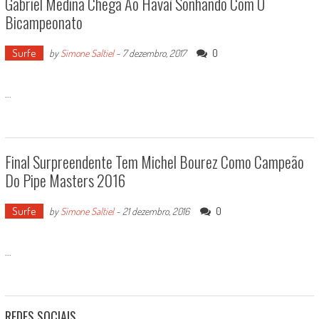
Gabriel Medina Chega Ao Havaí Sonhando Com O
Bicampeonato
Surfe
0
by
Simone Saltiel
-
7 dezembro, 2017
...
Final Surpreendente Tem Michel Bourez Como Campeão
Do Pipe Masters 2016
Surfe
0
by
Simone Saltiel
-
21 dezembro, 2016
...
REDES SOCIAIS