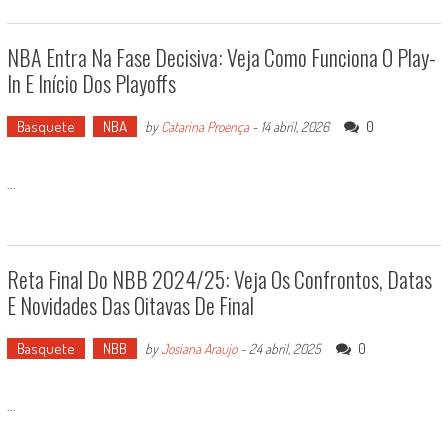
NBA Entra Na Fase Decisiva: Veja Como Funciona O Play-
In E Início Dos Playoffs
Basquete
NBA
0
by
Catarina Proença
-
14 abril, 2026
...
Reta Final Do NBB 2024/25: Veja Os Confrontos, Datas
E Novidades Das Oitavas De Final
Basquete
NBB
0
by
Josiana Araujo
-
24 abril, 2025
...