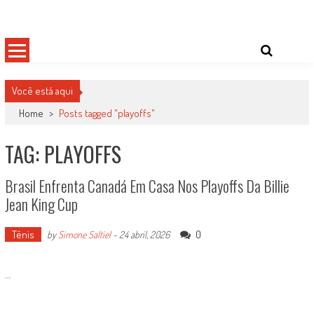
Skip
Damas do Esporte
Descobrindo talentos femininos para o meio esportivo
to
content
Você está aqui
Home
>
Posts tagged "playoffs"
TAG: PLAYOFFS
Brasil Enfrenta Canadá Em Casa Nos Playoffs Da Billie
Jean King Cup
Tênis
0
by
Simone Saltiel
-
24 abril, 2026
...