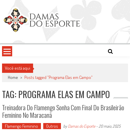
Skip
to
content
Damas do Esporte
Descobrindo talentos femininos para o meio esportivo
Você está aqui
Home
>
Posts tagged "Programa Elas em Campo"
TAG: PROGRAMA ELAS EM CAMPO
Treinadora Do Flamengo Sonha Com Final Do Brasileirão
Feminino No Maracanã
Flamengo Feminino
Outros
by
Damas do Esporte
-
20 maio, 2025