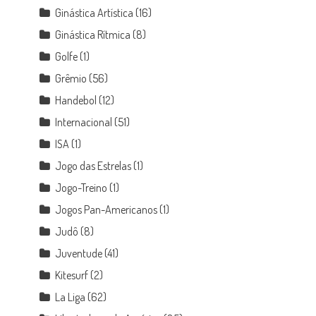
Ginástica Artística
(16)
Ginástica Rítmica
(8)
Golfe
(1)
Grêmio
(56)
Handebol
(12)
Internacional
(51)
ISA
(1)
Jogo das Estrelas
(1)
Jogo-Treino
(1)
Jogos Pan-Americanos
(1)
Judô
(8)
Juventude
(41)
Kitesurf
(2)
La Liga
(62)