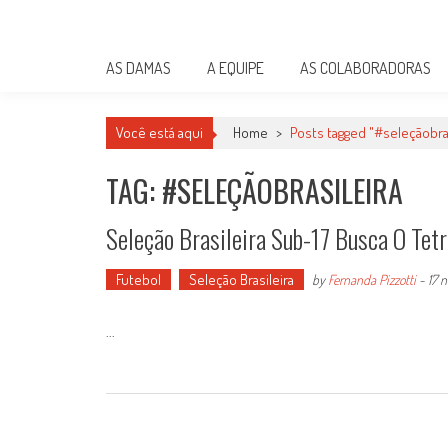
Skip
Damas do Esporte
to
Descobrindo talentos femininos para o meio esportivo
content
AS DAMAS
A EQUIPE
AS COLABORADORAS
Você está aqui
Home
>
Posts tagged "#seleçãobras
TAG: #SELEÇÃOBRASILEIRA
Seleção Brasileira Sub-17 Busca O Tet
Futebol
Seleção Brasileira
by
Fernanda Pizzotti
-
17 
...