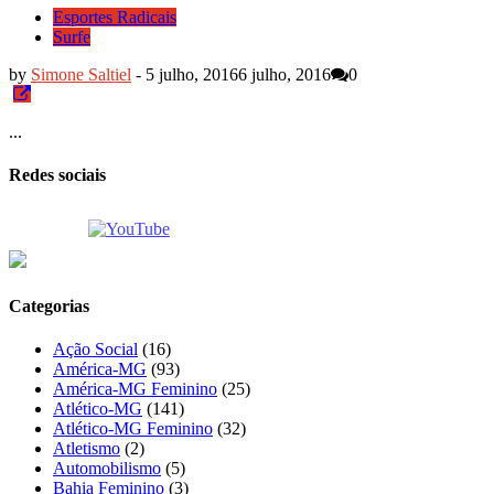
Esportes Radicais
Surfe
by
Simone Saltiel
-
5 julho, 2016
6 julho, 2016
0
...
Redes sociais
Categorias
Ação Social
(16)
América-MG
(93)
América-MG Feminino
(25)
Atlético-MG
(141)
Atlético-MG Feminino
(32)
Atletismo
(2)
Automobilismo
(5)
Bahia Feminino
(3)