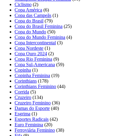
Ciclismo
(2)
Copa América
(6)
Copa das Campeãs
(1)
Copa do Brasil
(79)
Copa do Brasil Feminina
(25)
Copa do Mundo
(50)
Copa do Mundo Feminina
(4)
Copa Intercontinental
(3)
Copa Nordeste
(1)
Copa Ouro 2024
(2)
Copa Rio Feminina
(9)
Copa Sul-Americana
(59)
Copinha
(1)
Copinha Feminina
(19)
Corinthians
(178)
Corinthians Feminino
(44)
Corrida
(5)
Cruzeiro
(134)
Cruzeiro Feminino
(36)
Damas do Esporte
(40)
Esgrima
(1)
Esportes Radicais
(42)
Euro Feminina
(20)
Ferroviária Feminino
(38)
Fifa
(9)