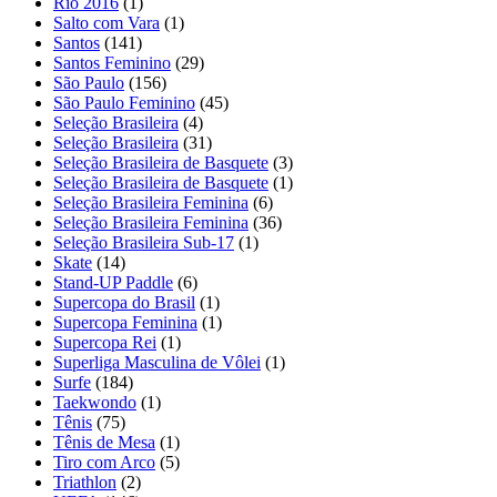
Rio 2016
(1)
Salto com Vara
(1)
Santos
(141)
Santos Feminino
(29)
São Paulo
(156)
São Paulo Feminino
(45)
Seleção Brasileira
(4)
Seleção Brasileira
(31)
Seleção Brasileira de Basquete
(3)
Seleção Brasileira de Basquete
(1)
Seleção Brasileira Feminina
(6)
Seleção Brasileira Feminina
(36)
Seleção Brasileira Sub-17
(1)
Skate
(14)
Stand-UP Paddle
(6)
Supercopa do Brasil
(1)
Supercopa Feminina
(1)
Supercopa Rei
(1)
Superliga Masculina de Vôlei
(1)
Surfe
(184)
Taekwondo
(1)
Tênis
(75)
Tênis de Mesa
(1)
Tiro com Arco
(5)
Triathlon
(2)