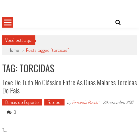
Skip
Damas do Esporte
Descobrindo talentos femininos para o meio esportivo
to
content
Você está aqui
Home
>
Posts tagged "torcidas"
TAG: TORCIDAS
Teve De Tudo No Clássico Entre As Duas Maiores Torcidas
Do País
Damas do Esporte
Futebol
by
Fernanda Pizzotti
-
20 novembro, 2017
0
T...