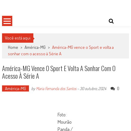
Skip
Damas do Esporte
Descobrindo talentos femininos para o meio esportivo
to
content
Você está aqui
Home
>
América-MG
>
América-MG vence o Sport e volta a
sonhar com o acesso à Série A
América-MG Vence O Sport E Volta A Sonhar Com O
Acesso À Série A
América-MG
0
by
Maria Fernanda dos Santos
-
30 outubro, 2024
Foto:
Mourão
Panda /