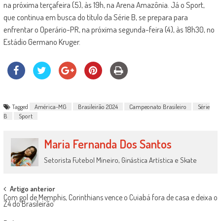
na próxima terçafeira (5), às 19h, na Arena Amazônia. Já o Sport,
que continua em busca do título da Série B, se prepara para
enfrentar o Operário-PR, na próxima segunda-feira (4), às 18h30, no
Estádio Germano Kruger.
Tagged
América-MG
Brasileirão 2024
Campeonato Brasileiro
Série
B
Sport
Maria Fernanda Dos Santos
Setorista Futebol Mineiro, Ginástica Artística e Skate
Post
Artigo anterior
Com gol de Memphis, Corinthians vence o Cuiabá fora de casa e deixa o
navigation
Z4 do Brasileirão