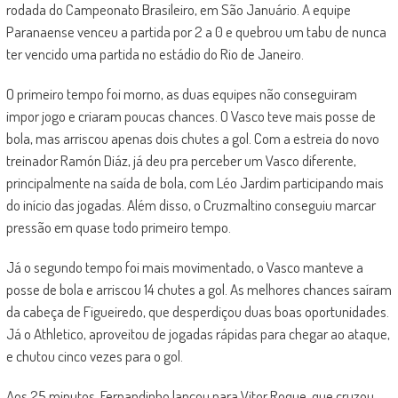
rodada do Campeonato Brasileiro, em São Januário. A equipe
Paranaense venceu a partida por 2 a 0 e quebrou um tabu de nunca
ter vencido uma partida no estádio do Rio de Janeiro.
O primeiro tempo foi morno, as duas equipes não conseguiram
impor jogo e criaram poucas chances. O Vasco teve mais posse de
bola, mas arriscou apenas dois chutes a gol. Com a estreia do novo
treinador Ramón Diáz, já deu pra perceber um Vasco diferente,
principalmente na saída de bola, com Léo Jardim participando mais
do início das jogadas. Além disso, o Cruzmaltino conseguiu marcar
pressão em quase todo primeiro tempo.
Já o segundo tempo foi mais movimentado, o Vasco manteve a
posse de bola e arriscou 14 chutes a gol. As melhores chances saíram
da cabeça de Figueiredo, que desperdiçou duas boas oportunidades.
Já o Athletico, aproveitou de jogadas rápidas para chegar ao ataque,
e chutou cinco vezes para o gol.
Aos 25 minutos, Fernandinho lançou para Vitor Roque, que cruzou