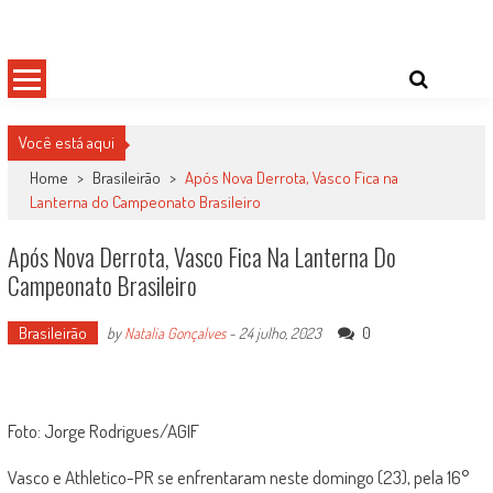
Skip
Damas do Esporte
Descobrindo talentos femininos para o meio esportivo
to
content
Você está aqui
Home
>
Brasileirão
>
Após Nova Derrota, Vasco Fica na
Lanterna do Campeonato Brasileiro
Após Nova Derrota, Vasco Fica Na Lanterna Do
Campeonato Brasileiro
Brasileirão
0
by
Natalia Gonçalves
-
24 julho, 2023
Foto: Jorge Rodrigues/AGIF
Vasco e Athletico-PR se enfrentaram neste domingo (23), pela 16°