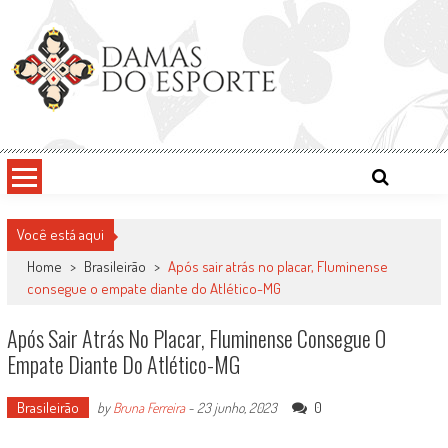
Skip
to
content
Damas do Esporte
Descobrindo talentos femininos para o meio esportivo
Você está aqui
Home
>
Brasileirão
>
Após sair atrás no placar, Fluminense
consegue o empate diante do Atlético-MG
Após Sair Atrás No Placar, Fluminense Consegue O
Empate Diante Do Atlético-MG
Brasileirão
0
by
Bruna Ferreira
-
23 junho, 2023