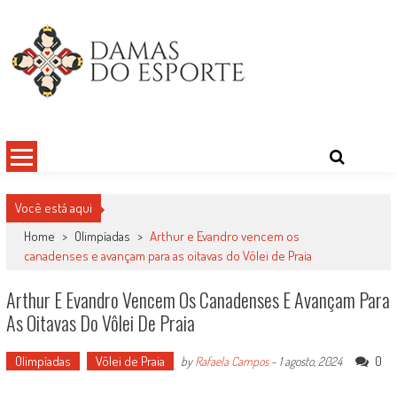
Skip
to
content
Damas do Esporte
Descobrindo talentos femininos para o meio esportivo
Você está aqui
Home
>
Olimpíadas
>
Arthur e Evandro vencem os
canadenses e avançam para as oitavas do Vôlei de Praia
Arthur E Evandro Vencem Os Canadenses E Avançam Para
As Oitavas Do Vôlei De Praia
Olimpíadas
Vôlei de Praia
0
by
Rafaela Campos
-
1 agosto, 2024