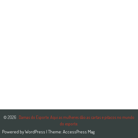
© 2026
. Damas do Esporte. Aqui as mulheres dão as cartas e pitacos no mundo
do esporte.
Powered by
WordPress
| Theme:
AccessPress Mag