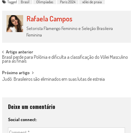
Tagged
Brasil
Olimpíadas
Paris 2024
vôlei de praia
Rafaela Campos
Setorista Flamengo Feminino e Seleção Brasileira
Feminina
Post
Artigo anterior
Brasil perde para Polônia e dificulta a classificação do Vôlei Masculino
navigation
para as finais
Próximo artigo
Judô: Brasileiros são eliminados em suas lutas de estreia
Deixe um comentário
Social connect: