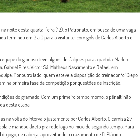
 na noite desta quarta-feira (12), o Patronato, em busca de uma vaga
ida terminou em 2 a 0 para o visitante, com gols de Carlos Alberto e
 equipe do glorioso teve alguns desfalques para a partida: Marlon
a, Gabriel Pires, Victor Sá, Matheus Nascimento e Rafael, em
quipe. Por outro lado, quem esteve a disposição do treinador foi Diego
m na primeira fase da competição por questões de inscrição.
dições do gramado. Com um primeiro tempo morno, o pênalti não
ada desta etapa.
s na volta do intervalo justamente por Carlos Alberto. O camisa 27
bola e mandou direto pra rede logo no início do segundo tempo. Para
do jogo, de cabeça, aproveitando o cruzamento de Di Plácido.