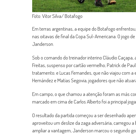
Foto: Vítor Silva/ Botafogo
Em terras argentinas, a equipe do Botafogo enfrentou,
nas oitavas de final da Copa Sul-Americana. O jogo de 
Janderson.
Sob o comando do treinador interino Cláudio Caçapa, a
Freitas, suspenso por cartão vermelho; Patrick de Paul
tratamento; e Lucas Fernandes, que não viajou com a e
Hernández e Matías Segovia, jogadores que não atuara
Em campo, o que chamou a atenção foram as más con
marcado em cima de Carlos Alberto foi a principal jog
O resultado da partida começou a ser desenhado apena
aproveitou um deslize da zaga adversária, carregou a 
ampliar a vantagem, Janderson marcou o segundo gol 