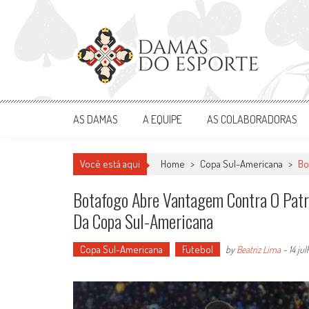
Skip
to
content
Damas do Esporte
Descobrindo talentos femininos para o meio esportivo
AS DAMAS
A EQUIPE
AS COLABORADORAS
Você está aqui
Home
>
Copa Sul-Americana
>
Bo
Botafogo Abre Vantagem Contra O Patr
Da Copa Sul-Americana
Copa Sul-Americana
Futebol
by
Beatriz Lima
-
14 ju