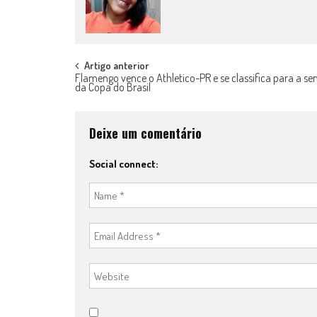
Post
Artigo anterior
Flamengo vence o Athletico-PR e se classifica para a se
da Copa do Brasil
navigation
Deixe um comentário
Social connect: