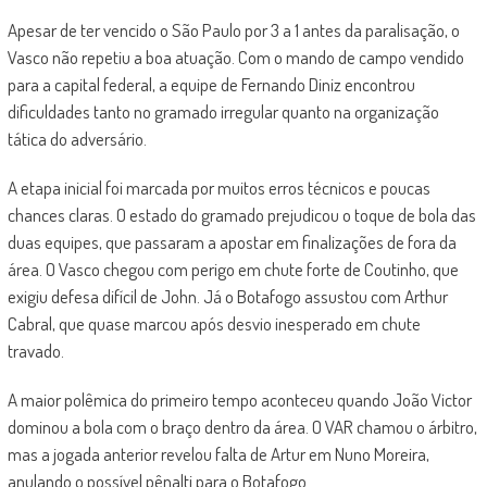
Apesar de ter vencido o São Paulo por 3 a 1 antes da paralisação, o
Vasco não repetiu a boa atuação. Com o mando de campo vendido
para a capital federal, a equipe de Fernando Diniz encontrou
dificuldades tanto no gramado irregular quanto na organização
tática do adversário.
A etapa inicial foi marcada por muitos erros técnicos e poucas
chances claras. O estado do gramado prejudicou o toque de bola das
duas equipes, que passaram a apostar em finalizações de fora da
área. O Vasco chegou com perigo em chute forte de Coutinho, que
exigiu defesa difícil de John. Já o Botafogo assustou com Arthur
Cabral, que quase marcou após desvio inesperado em chute
travado.
A maior polêmica do primeiro tempo aconteceu quando João Victor
dominou a bola com o braço dentro da área. O VAR chamou o árbitro,
mas a jogada anterior revelou falta de Artur em Nuno Moreira,
anulando o possível pênalti para o Botafogo.