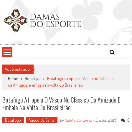
Skip
to
content
Damas do Esporte
Descobrindo talentos femininos para o meio esportivo
Você está aqui
Home
>
Botafogo
>
Botafogo atropela o Vasco no Clássico
da Amizade e embala na volta do Brasileirão
Botafogo Atropela O Vasco No Clássico Da Amizade E
Embala Na Volta Do Brasileirão
Botafogo
Vasco da Gama
0
by
Natalia Gonçalves
-
15 julho, 2025