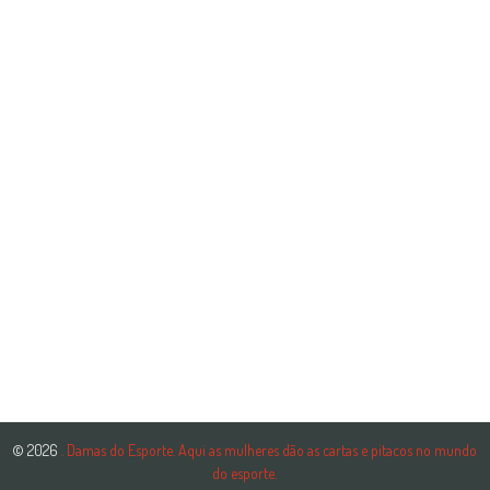
© 2026
. Damas do Esporte. Aqui as mulheres dão as cartas e pitacos no mundo
do esporte.