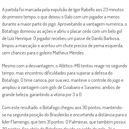
A partida foi marcada pela expulsão de Igor Rabello aos 23 minutos
do primeiro tempo, o que deixou o Galo com um jogador a menos
durante a maior parte do jogo. Aproveitando a vantagem numérica, o
Botafogo dominou as ações e abriu o placar cedo com um belo gol
de Luiz Henrique. O jogador recebeu um passe de Danilo Barbosa,
limpou a marcação e acertou um chute preciso de perna esquerda,
sem chances para o goleiro Matheus Mendes.
Mesmo com a desvantagem, o Atlético-MG tentou reagir no segundo
tempo, mas encontrou dificuldades para superar a defesa do
Botafogo. O time carioca, por sua vez, manteve o controle do jogo e
ampliou a vantagem com gols de Cuiabano e Savarino, ambos de
grande beleza, garantindo a vitória por 3 a 0.
Com este resultado, o Botafogo chegou aos 30 pontos, mantendo-
se na segunda posição do Brasileirão e encurtando a distância para o
líder Flamengo, que tem 31 pontos. O Palmeiras, que também possui
30 pontos, fica atrás do Botafogo devido ao saldo de gols. Já o