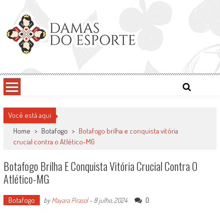
Skip
to
content
Damas do Esporte
Descobrindo talentos femininos para o meio esportivo
Você está aqui
Home
>
Botafogo
>
Botafogo brilha e conquista vitória
crucial contra o Atlético-MG
Botafogo Brilha E Conquista Vitória Crucial Contra O
Atlético-MG
Botafogo
0
by
Mayara Pirasol
-
8 julho, 2024