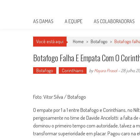
Skip
Damas do Esporte
to
Descobrindo talentos femininos para o meio esportivo
content
AS DAMAS
A EQUIPE
AS COLABORADORAS
Você está aqui
Home
>
Botafogo
>
Botafogo falh
Botafogo Falha E Empata Com O Corint
Botafogo
Corinthians
by
Mayara Pirasol
-
28 julho, 2
Foto: Vitor Silva / Botafogo
O empate por 1 a 1 entre Botafogo e Corinthians, no N
perigosamente no time de Davide Ancelotti: a falta de
dominou o primeiro tempo com autoridade, talvez a 
transformar superioridade em placar. Pagou caro na et