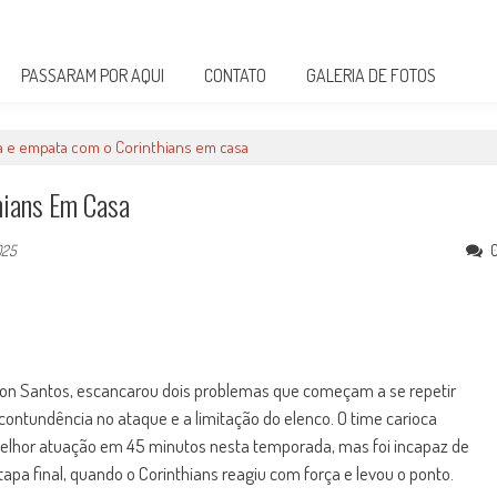
PASSARAM POR AQUI
CONTATO
GALERIA DE FOTOS
a e empata com o Corinthians em casa
hians Em Casa
025
ilton Santos, escancarou dois problemas que começam a se repetir
 contundência no ataque e a limitação do elenco. O time carioca
melhor atuação em 45 minutos nesta temporada, mas foi incapaz de
apa final, quando o Corinthians reagiu com força e levou o ponto.