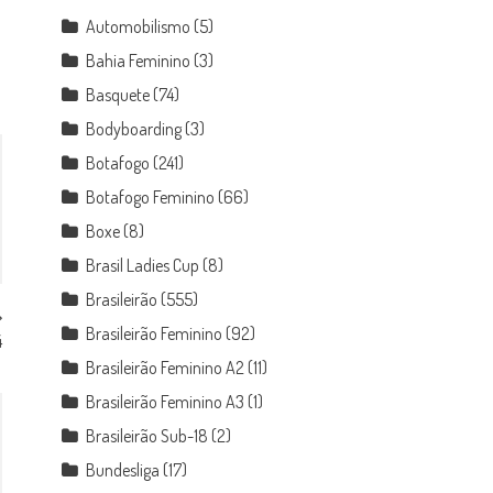
Automobilismo
(5)
Bahia Feminino
(3)
Basquete
(74)
Bodyboarding
(3)
Botafogo
(241)
Botafogo Feminino
(66)
Boxe
(8)
Brasil Ladies Cup
(8)
Brasileirão
(555)
Brasileirão Feminino
(92)
4
Brasileirão Feminino A2
(11)
Brasileirão Feminino A3
(1)
Brasileirão Sub-18
(2)
Bundesliga
(17)