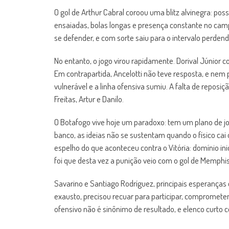
O gol de Arthur Cabral coroou uma blitz alvinegra: pos
ensaiadas, bolas longas e presença constante no camp
se defender, e com sorte saiu para o intervalo perdend
No entanto, o jogo virou rapidamente. Dorival Júnior co
Em contrapartida, Ancelotti não teve resposta, e nem p
vulnerável e a linha ofensiva sumiu. A falta de reposi
Freitas, Artur e Danilo.
O Botafogo vive hoje um paradoxo: tem um plano de j
banco, as ideias não se sustentam quando o físico cai
espelho do que aconteceu contra o Vitória: domínio in
foi que desta vez a punição veio com o gol de Memphis,
Savarino e Santiago Rodríguez, principais esperanças 
exausto, precisou recuar para participar, comprometend
ofensivo não é sinônimo de resultado, e elenco curto c