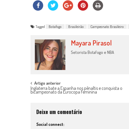
Tagged
Botafogo
Brasileirão
Campeonato Brasileiro
Mayara Pirasol
Setorista Botafogo e NBA
Post
Artigo anterior
Inglaterra bate a Espanha nos pênaltis e conquista o
bicampeonato da Eurocopa Feminina
navigation
Deixe um comentário
Social connect: