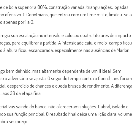
se de bola superior a 80%, construção variada, triangulações, jogadas
o ofensivo. O Corinthians, que entrou com um time misto, limitou-se a
o apenas por 1 a 0.
rrigiu sua escalação no intervalo e colocou quatro titulares de impacto.
eças, para equilibrar a partida. A intensidade caiu, o meio-campo ficou
ção à altura ficou escancarada, especialmente nas ausências de Marlon
ogo bem definido, mas altamente dependente de um 11 ideal. Sem
 ou o adversário se ajusta. O segundo tempo contra o Corinthians foi um
icial, desperdício de chances e queda brusca de rendimento. A diferença
 aos 38 da etapa final.
criativas saindo do banco, não ofereceram soluções. Cabral, isolado e
o sua função principal. O resultado final deixa uma lição clara: volume
obra seu preço.