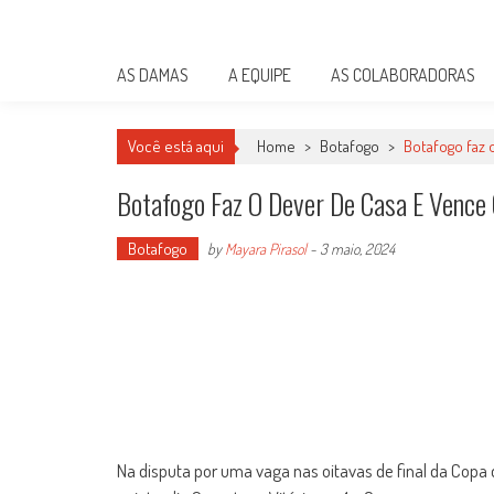
Skip
Damas do Esporte
to
Descobrindo talentos femininos para o meio esportivo
content
AS DAMAS
A EQUIPE
AS COLABORADORAS
Você está aqui
Home
>
Botafogo
>
Botafogo faz 
Botafogo Faz O Dever De Casa E Vence 
Botafogo
by
Mayara Pirasol
-
3 maio, 2024
Na disputa por uma vaga nas oitavas de final da Copa d