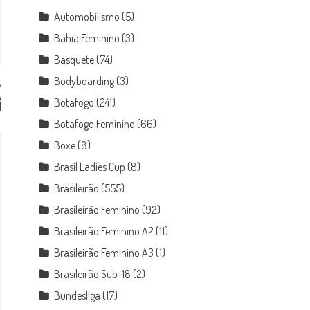
Automobilismo
(5)
Bahia Feminino
(3)
Basquete
(74)
Bodyboarding
(3)
o
Botafogo
(241)
l
Botafogo Feminino
(66)
Boxe
(8)
Brasil Ladies Cup
(8)
Brasileirão
(555)
Brasileirão Feminino
(92)
Brasileirão Feminino A2
(11)
Brasileirão Feminino A3
(1)
Brasileirão Sub-18
(2)
Bundesliga
(17)