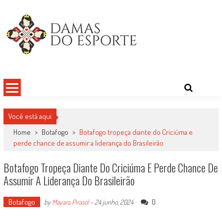
Skip
to
content
Damas do Esporte
Descobrindo talentos femininos para o meio esportivo
Você está aqui
Home
>
Botafogo
>
Botafogo tropeça diante do Criciúma e
perde chance de assumir a liderança do Brasileirão
Botafogo Tropeça Diante Do Criciúma E Perde Chance De
Assumir A Liderança Do Brasileirão
Botafogo
0
by
Mayara Pirasol
-
24 junho, 2024