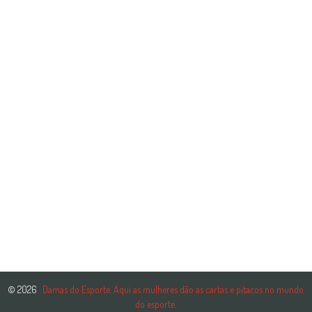
© 2026
. Damas do Esporte. Aqui as mulheres dão as cartas e pitacos no mundo
do esporte.