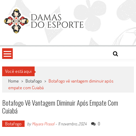
Skip
to
content
Damas do Esporte
Descobrindo talentos femininos para o meio esportivo
Você está aqui
Home
>
Botafogo
>
Botafogo vê vantagem diminuir após
empate com Cuiabá
Botafogo Vê Vantagem Diminuir Após Empate Com
Cuiabá
Botafogo
0
by
Mayara Pirasol
-
11 novembro, 2024