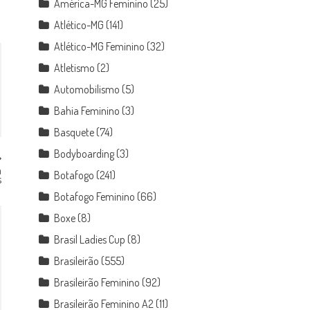
América-MG Feminino
(25)
Atlético-MG
(141)
Atlético-MG Feminino
(32)
Atletismo
(2)
Automobilismo
(5)
Bahia Feminino
(3)
Basquete
(74)
Bodyboarding
(3)
a
Botafogo
(241)
s
Botafogo Feminino
(66)
Boxe
(8)
Brasil Ladies Cup
(8)
Brasileirão
(555)
Brasileirão Feminino
(92)
Brasileirão Feminino A2
(11)