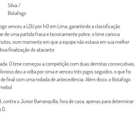
Silva /
Botafogo
afogo venceu a LDU por 1×0 em Lima, garantindo a classificação
ar de uma partida fraca e tecnicamente pobre, o time carioca
 minutos, num momento em que a equipe não estava em sua melhor
oa finalização do atacante.
urbada. O time começou a competição com duas derrotas consecutivas,
orioso deu a volta por cima e venceu três jogos seguidos, o que foi
as de final com uma rodada de antecedência. Além disso, o Botafogo
mebol.
, contra o Junior Barranquilla, fora de casa, apenas para determinar
 D.