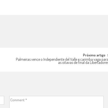
Próximo artigo
Palmeiras vence o Independiente del Valle e carimba vaga par
as oitavas de final da Libertadore