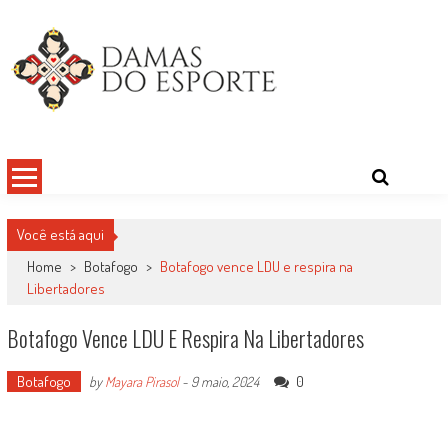
Skip
to
content
Damas do Esporte
Descobrindo talentos femininos para o meio esportivo
Você está aqui
Home
>
Botafogo
>
Botafogo vence LDU e respira na
Libertadores
Botafogo Vence LDU E Respira Na Libertadores
Botafogo
0
by
Mayara Pirasol
-
9 maio, 2024